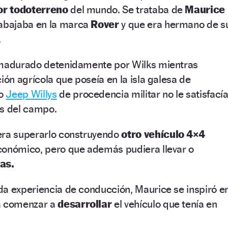
or todoterreno
del mundo. Se trataba de
Maurice
rabajaba en la marca
Rover
y que era hermano de s
.
 madurado detenidamente por Wilks mientras
ión agrícola que poseía en la isla galesa de
no
Jeep Willys
de procedencia militar no le satisfací
es del campo.
era superarlo construyendo
otro vehículo 4×4
conómico, pero que además pudiera llevar o
as.
da experiencia de conducción, Maurice se inspiró e
 comenzar a
desarrollar
el vehículo que tenía en