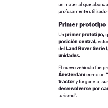
un material que abund
profusamente utilizado 
Primer prototipo
Un
primer prototipo,
q
posición central,
estu
del
Land Rover Serie I
unidades.
El nuevo vehículo fue p
Ámsterdam
como un
tractor
y furgoneta, su
desenvolverse por ca
turismo”.