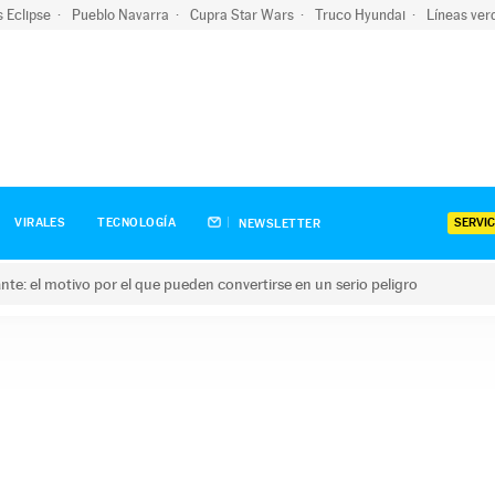
s Eclipse
Pueblo Navarra
Cupra Star Wars
Truco Hyundai
Líneas ver
SERVIC
VIRALES
TECNOLOGÍA
NEWSLETTER
olante: el motivo por el que pueden convertirse en un serio peligro
e: el motivo por el que pueden convertirse en un serio peligro