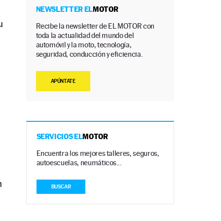
NEWSLETTER EL
MOTOR
u
Recibe la newsletter de EL MOTOR con
toda la actualidad del mundo del
automóvil y la moto, tecnología,
seguridad, conducción y eficiencia.
APÚNTATE
a
SERVICIOS EL
MOTOR
Encuentra los mejores talleres, seguros,
autoescuelas, neumáticos…
n
BUSCAR