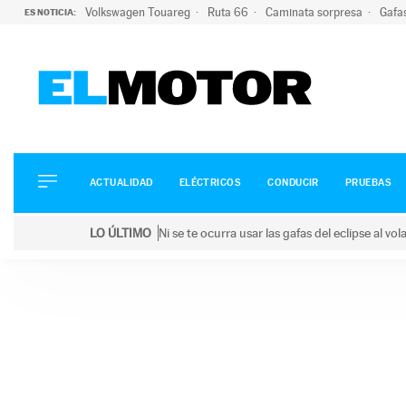
Volkswagen Touareg
Ruta 66
Caminata sorpresa
Gafa
ES NOTICIA:
ACTUALIDAD
ELÉCTRICOS
CONDUCIR
ACTUALIDAD
ELÉCTRICOS
CONDUCIR
PRUEBAS
PRUEBAS
Saltar
VIRALES
LO ÚLTIMO
Ni se te ocurra usar las gafas del eclipse al v
al
PODCAST
LO ÚLTIMO
Ni se te ocurra usar las gafas del eclipse al volant
contenido
MOTOS
TECNOLOGÍA
SUPERCOCHES
MOTORTV
PREMIOS
SERVICIOS