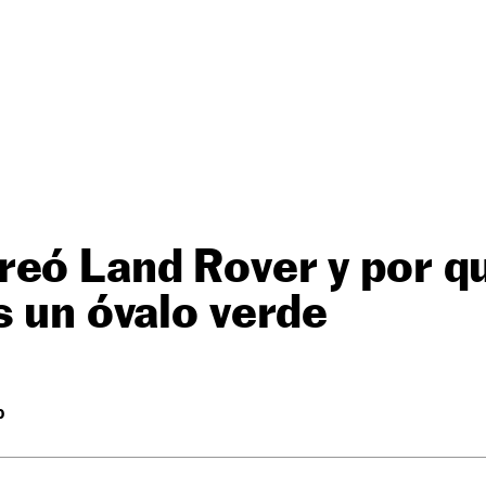
reó Land Rover y por q
s un óvalo verde
O