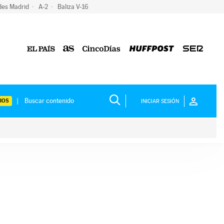
des Madrid
A-2
Baliza V-16
IOS
INICIAR SESIÓN