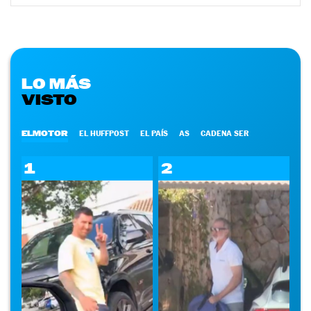
LO MÁS
VISTO
ELMOTOR
EL HUFFPOST
EL PAÍS
AS
CADENA SER
1
2