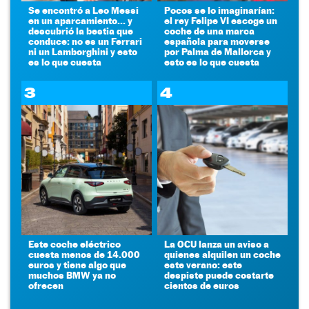
Se encontró a Leo Messi
Pocos se lo imaginarían:
en un aparcamiento... y
el rey Felipe VI escoge un
descubrió la bestia que
coche de una marca
conduce: no es un Ferrari
española para moverse
ni un Lamborghini y esto
por Palma de Mallorca y
es lo que cuesta
esto es lo que cuesta
3
4
Este coche eléctrico
La OCU lanza un aviso a
cuesta menos de 14.000
quienes alquilen un coche
euros y tiene algo que
este verano: este
muchos BMW ya no
despiste puede costarte
ofrecen
cientos de euros