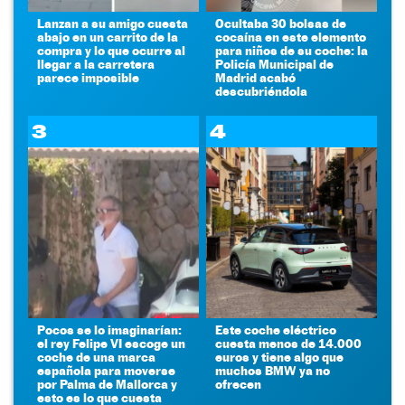
Lanzan a su amigo cuesta
Ocultaba 30 bolsas de
abajo en un carrito de la
cocaína en este elemento
compra y lo que ocurre al
para niños de su coche: la
llegar a la carretera
Policía Municipal de
parece imposible
Madrid acabó
descubriéndola
3
4
Pocos se lo imaginarían:
Este coche eléctrico
el rey Felipe VI escoge un
cuesta menos de 14.000
coche de una marca
euros y tiene algo que
española para moverse
muchos BMW ya no
por Palma de Mallorca y
ofrecen
esto es lo que cuesta