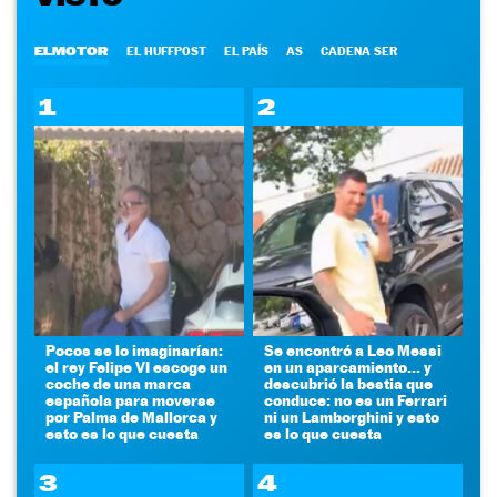
ELMOTOR
EL HUFFPOST
EL PAÍS
AS
CADENA SER
1
2
Pocos se lo imaginarían:
Se encontró a Leo Messi
el rey Felipe VI escoge un
en un aparcamiento... y
coche de una marca
descubrió la bestia que
española para moverse
conduce: no es un Ferrari
por Palma de Mallorca y
ni un Lamborghini y esto
esto es lo que cuesta
es lo que cuesta
3
4