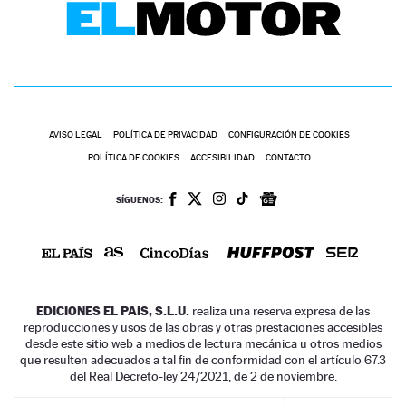
AVISO LEGAL
POLÍTICA DE PRIVACIDAD
CONFIGURACIÓN DE COOKIES
POLÍTICA DE COOKIES
ACCESIBILIDAD
CONTACTO
SÍGUENOS:
EDICIONES EL PAIS, S.L.U.
realiza una reserva expresa de las
reproducciones y usos de las obras y otras prestaciones accesibles
desde este sitio web a medios de lectura mecánica u otros medios
que resulten adecuados a tal fin de conformidad con el artículo 67.3
del Real Decreto-ley 24/2021, de 2 de noviembre.