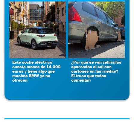
Este coche eléctrico
¿Por qué se ven vehículos
cuesta menos de 14.000
aparcados al sol con
euros y tiene algo que
cartones en las ruedas?
muchos BMW ya no
El truco que todos
ofrecen
comentan