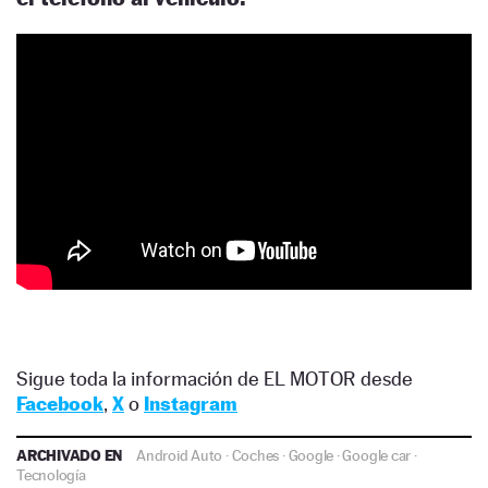
Sigue toda la información de EL MOTOR desde
Facebook
,
X
o
Instagram
ARCHIVADO EN
Android Auto
·
Coches
·
Google
·
Google car
·
Tecnología