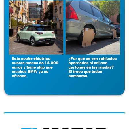
Este coche eléctrico
¿Por qué se ven vehículos
cuesta menos de 14.000
aparcados al sol con
euros y tiene algo que
cartones en las ruedas?
muchos BMW ya no
El truco que todos
ofrecen
comentan