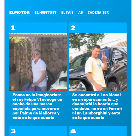
ELMOTOR
EL HUFFPOST
EL PAÍS
AS
CADENA SER
1
2
Pocos se lo imaginarían:
Se encontró a Leo Messi
el rey Felipe VI escoge un
en un aparcamiento... y
coche de una marca
descubrió la bestia que
española para moverse
conduce: no es un Ferrari
por Palma de Mallorca y
ni un Lamborghini y esto
esto es lo que cuesta
es lo que cuesta
3
4