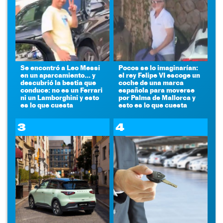
Se encontró a Leo Messi
Pocos se lo imaginarían:
en un aparcamiento... y
el rey Felipe VI escoge un
descubrió la bestia que
coche de una marca
conduce: no es un Ferrari
española para moverse
ni un Lamborghini y esto
por Palma de Mallorca y
es lo que cuesta
esto es lo que cuesta
3
4