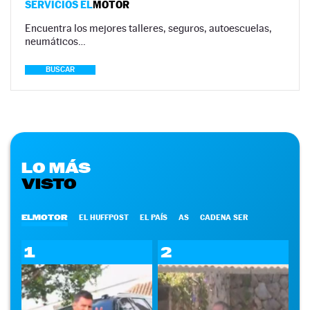
SERVICIOS EL
MOTOR
Encuentra los mejores talleres, seguros, autoescuelas,
neumáticos…
BUSCAR
LO MÁS
VISTO
ELMOTOR
EL HUFFPOST
EL PAÍS
AS
CADENA SER
1
2