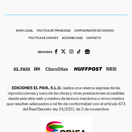
AVISO LEGAL
POLÍTICA DE PRIVACIDAD
CONFIGURACIÓN DE COOKIES
POLÍTICA DE COOKIES
ACCESIBILIDAD
CONTACTO
SÍGUENOS:
EDICIONES EL PAIS, S.L.U.
realiza una reserva expresa de las
reproducciones y usos de las obras y otras prestaciones accesibles
desde este sitio web a medios de lectura mecánica u otros medios
que resulten adecuados a tal fin de conformidad con el artículo 67.3
del Real Decreto-ley 24/2021, de 2 de noviembre.