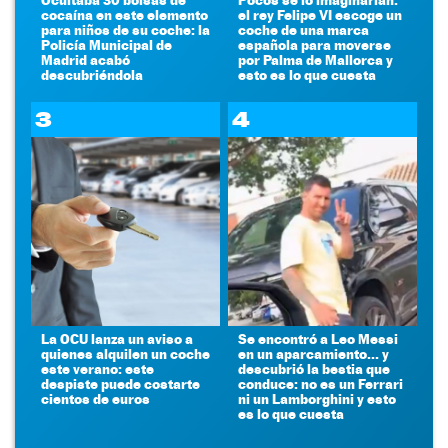
cocaína en este elemento
el rey Felipe VI escoge un
para niños de su coche: la
coche de una marca
Policía Municipal de
española para moverse
Madrid acabó
por Palma de Mallorca y
descubriéndola
esto es lo que cuesta
3
4
La OCU lanza un aviso a
Se encontró a Leo Messi
quienes alquilen un coche
en un aparcamiento... y
este verano: este
descubrió la bestia que
despiste puede costarte
conduce: no es un Ferrari
cientos de euros
ni un Lamborghini y esto
es lo que cuesta