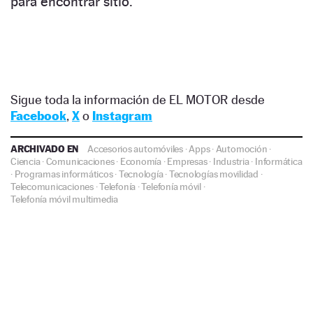
para encontrar sitio.
Sigue toda la información de EL MOTOR desde
Facebook
,
X
o
Instagram
ARCHIVADO EN
Accesorios automóviles
·
Apps
·
Automoción
·
Ciencia
·
Comunicaciones
·
Economía
·
Empresas
·
Industria
·
Informática
·
Programas informáticos
·
Tecnología
·
Tecnologías movilidad
·
Telecomunicaciones
·
Telefonía
·
Telefonía móvil
·
Telefonía móvil multimedia