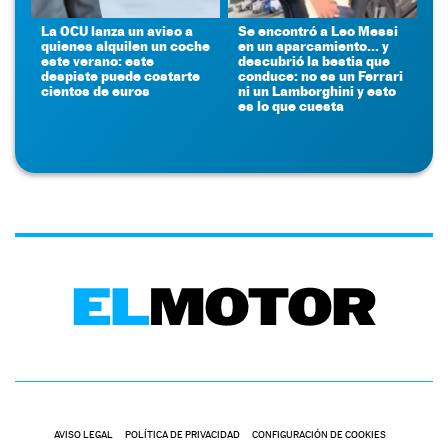
La OCU lanza un aviso a
Se encontró a Leo Messi
quienes alquilen un coche
en un aparcamiento... y
este verano: este
descubrió la bestia que
despiste puede costarte
conduce: no es un Ferrari
cientos de euros
ni un Lamborghini y esto
es lo que cuesta
AVISO LEGAL
POLÍTICA DE PRIVACIDAD
CONFIGURACIÓN DE COOKIES