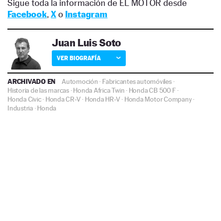
Sigue toda la información de EL MOTOR desde
Facebook
,
X
o
Instagram
Juan Luis Soto
VER BIOGRAFÍA
ARCHIVADO EN
Automoción
·
Fabricantes automóviles
·
Historia de las marcas
·
Honda Africa Twin
·
Honda CB 500 F
·
Honda Civic
·
Honda CR-V
·
Honda HR-V
·
Honda Motor Company
·
Industria
·
Honda