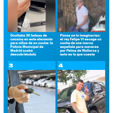
Ocultaba 30 bolsas de
Pocos se lo imaginarían:
cocaína en este elemento
el rey Felipe VI escoge un
para niños de su coche: la
coche de una marca
Policía Municipal de
española para moverse
Madrid acabó
por Palma de Mallorca y
descubriéndola
esto es lo que cuesta
3
4