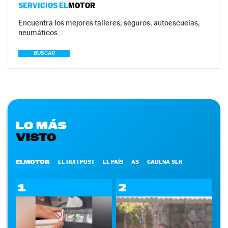
SERVICIOS EL
MOTOR
Encuentra los mejores talleres, seguros, autoescuelas,
neumáticos…
BUSCAR
LO MÁS
VISTO
ELMOTOR
EL HUFFPOST
EL PAÍS
AS
CADENA SER
1
2