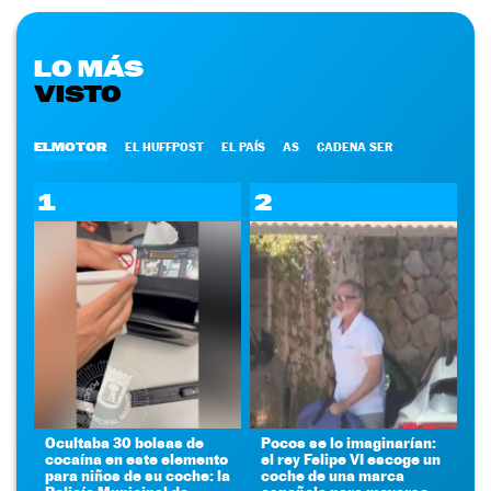
LO MÁS
VISTO
ELMOTOR
EL HUFFPOST
EL PAÍS
AS
CADENA SER
1
2
Ocultaba 30 bolsas de
Pocos se lo imaginarían:
cocaína en este elemento
el rey Felipe VI escoge un
para niños de su coche: la
coche de una marca