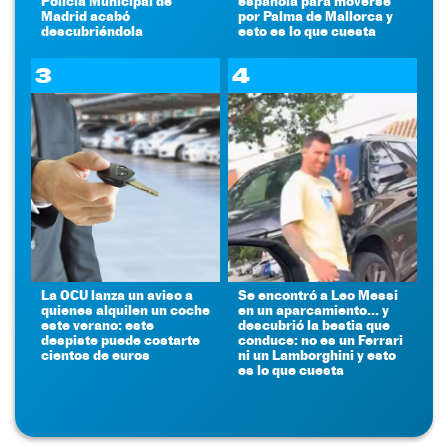
Policía Municipal de
española para moverse
Madrid acabó
por Palma de Mallorca y
descubriéndola
esto es lo que cuesta
3
4
La OCU lanza un aviso a
Se encontró a Leo Messi
quienes alquilen un coche
en un aparcamiento... y
este verano: este
descubrió la bestia que
despiste puede costarte
conduce: no es un Ferrari
cientos de euros
ni un Lamborghini y esto
es lo que cuesta