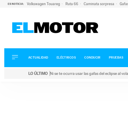
Volkswagen Touareg
Ruta 66
Caminata sorpresa
Gafa
ES NOTICIA:
ACTUALIDAD
ELÉCTRICOS
CONDUCIR
ACTUALIDAD
ELÉCTRICOS
CONDUCIR
PRUEBAS
PRUEBAS
Saltar
VIRALES
LO ÚLTIMO
Ni se te ocurra usar las gafas del eclipse al v
al
PODCAST
LO ÚLTIMO
Ni se te ocurra usar las gafas del eclipse al volant
contenido
MOTOS
TECNOLOGÍA
SUPERCOCHES
MOTORTV
PREMIOS
SERVICIOS