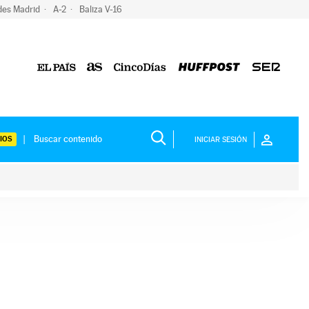
des Madrid
A-2
Baliza V-16
IOS
INICIAR SESIÓN