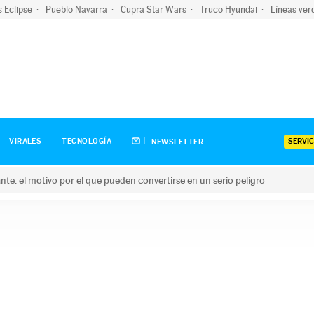
s Eclipse
Pueblo Navarra
Cupra Star Wars
Truco Hyundai
Líneas ver
SERVIC
VIRALES
TECNOLOGÍA
NEWSLETTER
olante: el motivo por el que pueden convertirse en un serio peligro
e: el motivo por el que pueden convertirse en un serio peligro