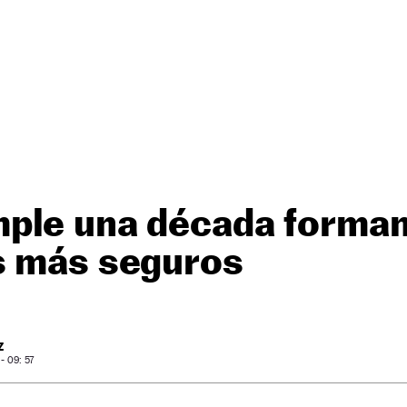
ple una década forma
s más seguros
Z
 09: 57