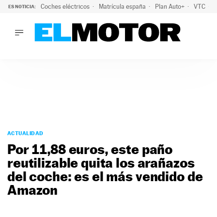
Coches eléctricos
Matrícula españa
Plan Auto+
VTC
ES NOTICIA:
LO ÚLTIMO
La Lista Blanca del Programa Auto+: todos los coches eléct
LO ÚLTIMO
La Lista Blanca del Programa Auto+: todos los coches eléctr
ACTUALIDAD
ELÉCTRICOS
CONDUCIR
PRUEBAS
Saltar
VIRALES
al
ACTUALIDAD
PODCAST
contenido
Por 11,88 euros, este paño
MOTOS
reutilizable quita los arañazos
TECNOLOGÍA
del coche: es el más vendido de
SUPERCOCHES
MOTORTV
Amazon
PREMIOS
SERVICIOS