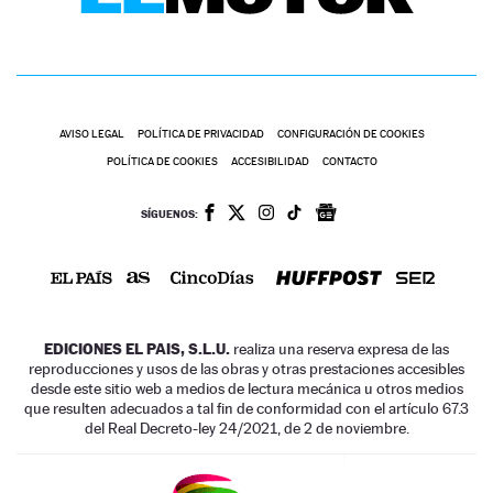
AVISO LEGAL
POLÍTICA DE PRIVACIDAD
CONFIGURACIÓN DE COOKIES
POLÍTICA DE COOKIES
ACCESIBILIDAD
CONTACTO
SÍGUENOS:
EDICIONES EL PAIS, S.L.U.
realiza una reserva expresa de las
reproducciones y usos de las obras y otras prestaciones accesibles
desde este sitio web a medios de lectura mecánica u otros medios
que resulten adecuados a tal fin de conformidad con el artículo 67.3
del Real Decreto-ley 24/2021, de 2 de noviembre.