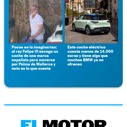
Pocos se lo imaginarían:
Este coche eléctrico
el rey Felipe VI escoge un
cuesta menos de 14.000
coche de una marca
euros y tiene algo que
española para moverse
muchos BMW ya no
por Palma de Mallorca y
ofrecen
esto es lo que cuesta