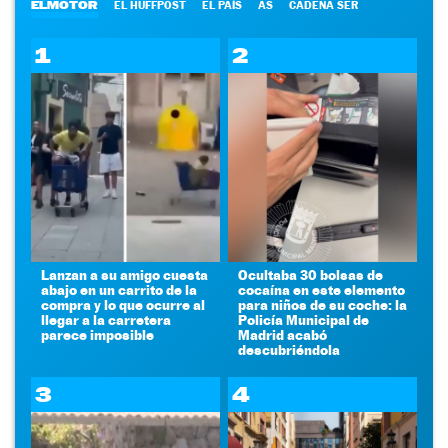
ELMOTOR
EL HUFFPOST
EL PAÍS
AS
CADENA SER
1
2
Lanzan a su amigo cuesta
Ocultaba 30 bolsas de
abajo en un carrito de la
cocaína en este elemento
compra y lo que ocurre al
para niños de su coche: la
llegar a la carretera
Policía Municipal de
parece imposible
Madrid acabó
descubriéndola
3
4