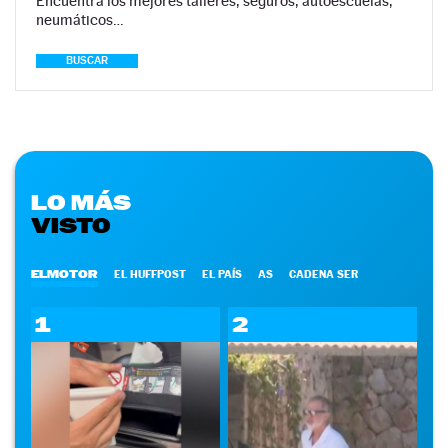
Encuentra los mejores talleres, seguros, autoescuelas,
neumáticos…
BUSCAR
LO MÁS
VISTO
ELMOTOR
EL HUFFPOST
EL PAÍS
AS
CADENA SER
1
2