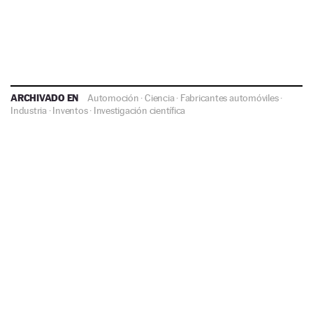
ARCHIVADO EN
Automoción
·
Ciencia
·
Fabricantes automóviles
·
Industria
·
Inventos
·
Investigación científica