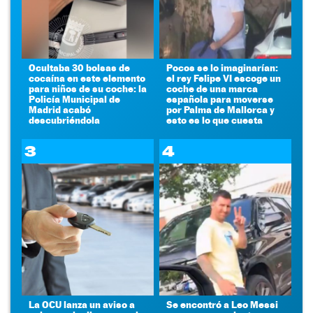
Ocultaba 30 bolsas de
Pocos se lo imaginarían:
cocaína en este elemento
el rey Felipe VI escoge un
para niños de su coche: la
coche de una marca
Policía Municipal de
española para moverse
Madrid acabó
por Palma de Mallorca y
descubriéndola
esto es lo que cuesta
3
4
La OCU lanza un aviso a
Se encontró a Leo Messi