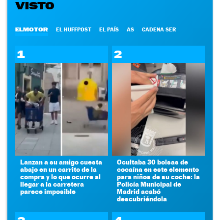
VISTO
ELMOTOR
EL HUFFPOST
EL PAÍS
AS
CADENA SER
1
2
Lanzan a su amigo cuesta
Ocultaba 30 bolsas de
abajo en un carrito de la
cocaína en este elemento
compra y lo que ocurre al
para niños de su coche: la
llegar a la carretera
Policía Municipal de
parece imposible
Madrid acabó
descubriéndola