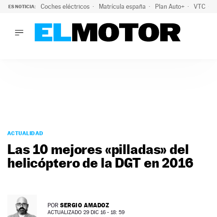
Coches eléctricos
Matrícula españa
Plan Auto+
VTC
ES NOTICIA:
LO ÚLTIMO
La Lista Blanca del Programa Auto+: todos los coches eléct
LO ÚLTIMO
La Lista Blanca del Programa Auto+: todos los coches eléctr
ACTUALIDAD
ELÉCTRICOS
CONDUCIR
PRUEBAS
Saltar
VIRALES
al
ACTUALIDAD
PODCAST
contenido
Las 10 mejores «pilladas» del
MOTOS
helicóptero de la DGT en 2016
TECNOLOGÍA
SUPERCOCHES
MOTORTV
PREMIOS
SERGIO AMADOZ
POR
SERVICIOS
ACTUALIZADO 29 DIC 16 - 18: 59