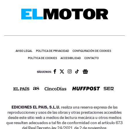
AVISO LEGAL
POLÍTICA DE PRIVACIDAD
CONFIGURACIÓN DE COOKIES
POLÍTICA DE COOKIES
ACCESIBILIDAD
CONTACTO
SÍGUENOS:
EDICIONES EL PAIS, S.L.U.
realiza una reserva expresa de las
reproducciones y usos de las obras y otras prestaciones accesibles
desde este sitio web a medios de lectura mecánica u otros medios
que resulten adecuados a tal fin de conformidad con el artículo 67.3
del Real Decreto-ley 24/2021, de 2 de noviembre.