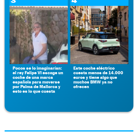
3
4
Pocos se lo imaginarían:
Este coche eléctrico
el rey Felipe VI escoge un
cuesta menos de 14.000
coche de una marca
euros y tiene algo que
española para moverse
muchos BMW ya no
por Palma de Mallorca y
ofrecen
esto es lo que cuesta