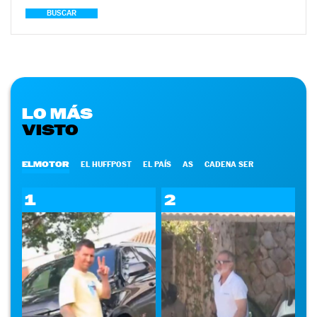
BUSCAR
LO MÁS
VISTO
ELMOTOR
EL HUFFPOST
EL PAÍS
AS
CADENA SER
1
2