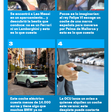
Se encontró a Leo Messi
Pocos se lo imaginarían:
en un aparcamiento... y
el rey Felipe VI escoge un
descubrió la bestia que
coche de una marca
conduce: no es un Ferrari
española para moverse
ni un Lamborghini y esto
por Palma de Mallorca y
es lo que cuesta
esto es lo que cuesta
3
4
Este coche eléctrico
La OCU lanza un aviso a
cuesta menos de 14.000
quienes alquilen un coche
euros y tiene algo que
este verano: este
muchos BMW ya no
despiste puede costarte