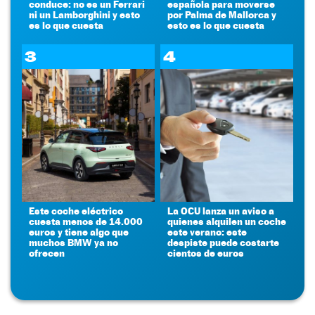
conduce: no es un Ferrari
española para moverse
ni un Lamborghini y esto
por Palma de Mallorca y
es lo que cuesta
esto es lo que cuesta
3
4
Este coche eléctrico
La OCU lanza un aviso a
cuesta menos de 14.000
quienes alquilen un coche
euros y tiene algo que
este verano: este
muchos BMW ya no
despiste puede costarte
ofrecen
cientos de euros