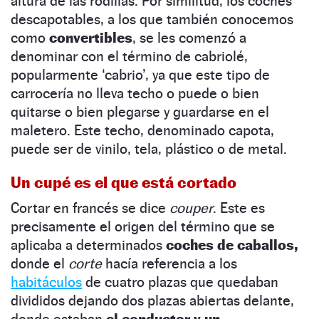
altura de las rodillas. Por similitud, los coches
descapotables, a los que también conocemos
como
convertibles
, se les comenzó a
denominar con el término de cabriolé,
popularmente ‘cabrio’, ya que este tipo de
carrocería no lleva techo o puede o bien
quitarse o bien plegarse y guardarse en el
maletero. Este techo, denominado capota,
puede ser de vinilo, tela, plástico o de metal.
Un cupé​ es el que está cortado
Cortar en francés se dice
couper
. Este es
precisamente el origen del término que se
aplicaba a determinados
coches de caballos,
donde el
corte
hacía referencia a los
habitáculos
de cuatro plazas que quedaban
divididos dejando dos plazas abiertas delante,
donde estaban
el conductor y un