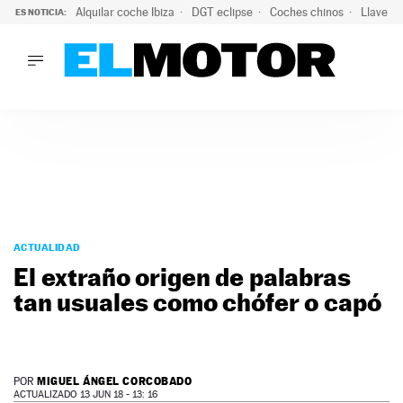
Alquilar coche Ibiza
DGT eclipse
Coches chinos
Llaves 
ES NOTICIA:
LO ÚLTIMO
El probable colapso tras el eclipse: la DGT prevé un millón 
LO ÚLTIMO
El probable colapso tras el eclipse: la DGT prevé un millón 
ACTUALIDAD
ELÉCTRICOS
CONDUCIR
PRUEBAS
Saltar
VIRALES
al
ACTUALIDAD
PODCAST
contenido
El extraño origen de palabras
MOTOS
tan usuales como chófer o capó
TECNOLOGÍA
SUPERCOCHES
MOTORTV
PREMIOS
MIGUEL ÁNGEL CORCOBADO
POR
SERVICIOS
ACTUALIZADO 13 JUN 18 - 13: 16