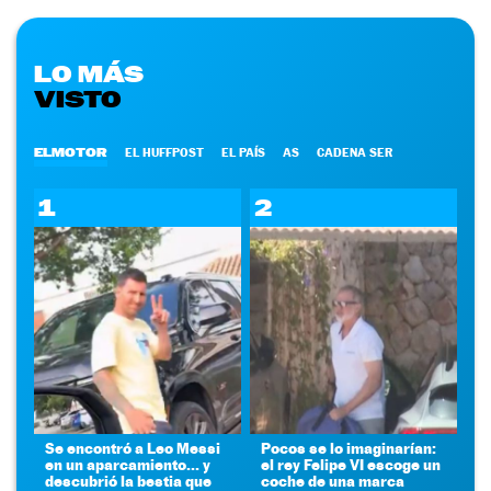
LO MÁS
VISTO
ELMOTOR
EL HUFFPOST
EL PAÍS
AS
CADENA SER
1
2
Se encontró a Leo Messi
Pocos se lo imaginarían:
en un aparcamiento... y
el rey Felipe VI escoge un
descubrió la bestia que
coche de una marca