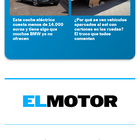
Este coche eléctrico
¿Por qué se ven vehículos
cuesta menos de 14.000
aparcados al sol con
euros y tiene algo que
cartones en las ruedas?
muchos BMW ya no
El truco que todos
ofrecen
comentan