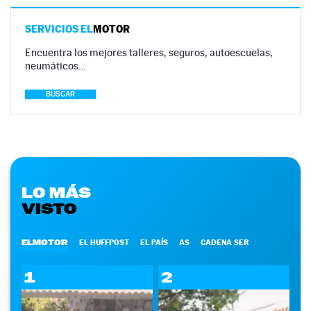
SERVICIOS EL
MOTOR
Encuentra los mejores talleres, seguros, autoescuelas,
neumáticos…
BUSCAR
LO MÁS
VISTO
ELMOTOR
EL HUFFPOST
EL PAÍS
AS
CADENA SER
1
2