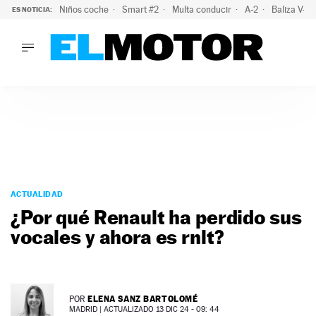
Niños coche
Smart #2
Multa conducir
A-2
Baliza V-1
ES NOTICIA:
LO ÚLTIMO
El probable colapso tras el eclipse: la DGT prevé un millón 
LO ÚLTIMO
El probable colapso tras el eclipse: la DGT prevé un millón 
ACTUALIDAD
ELÉCTRICOS
CONDUCIR
PRUEBAS
Saltar
VIRALES
al
ACTUALIDAD
PODCAST
contenido
¿Por qué Renault ha perdido sus
MOTOS
vocales y ahora es rnlt?
TECNOLOGÍA
SUPERCOCHES
MOTORTV
PREMIOS
ELENA SANZ BARTOLOMÉ
POR
SERVICIOS
MADRID |
ACTUALIZADO 13 DIC 24 - 09: 44