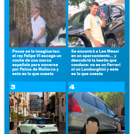
Pocos se lo imaginarían:
Se encontró a Leo Messi
el rey Felipe VI escoge un
en un aparcamiento... y
coche de una marca
descubrió la bestia que
española para moverse
conduce: no es un Ferrari
por Palma de Mallorca y
ni un Lamborghini y esto
esto es lo que cuesta
es lo que cuesta
3
4