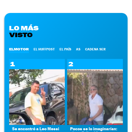
LO MÁS
VISTO
ELMOTOR
EL HUFFPOST
EL PAÍS
AS
CADENA SER
1
2
Se encontró a Leo Messi
Pocos se lo imaginarían: