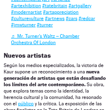
#artexhibition
#tatebritain
#artgallery
#modernartist
#artappreciation
#culturevulture
#artnews
#cars
#redcar
#jmwturner
#turner
♬ Mr. Turner’s Waltz – Chamber
Orchestra Of London
Nuevos artistas
Según los medios especializados, la victoria de
Kaur supone un reconocimiento a una
nueva
generación de artistas que están desafiando
los límites del arte contemporáneo.
Su obra,
que explora temas como la identidad, la
herencia cultural y la comunidad, ha resonado
con el
público
y la crítica. La exposición de las
obras finalistas en la Tate Britain de Londres se