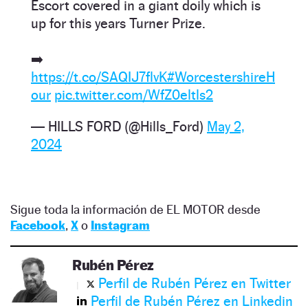
Escort covered in a giant doily which is
up for this years Turner Prize.
➡️
https://t.co/SAQIJ7flvK
#WorcestershireH
our
pic.twitter.com/WfZ0eltls2
— HILLS FORD (@Hills_Ford)
May 2,
2024
Sigue toda la información de EL MOTOR desde
Facebook
,
X
o
Instagram
Rubén Pérez
Perfil de Rubén Pérez en Twitter
Perfil de Rubén Pérez en Linkedin