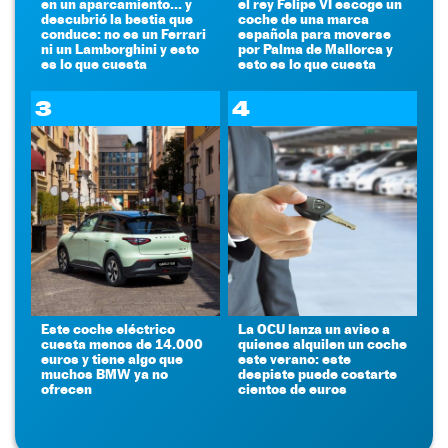
en un aparcamiento... y
el rey Felipe VI escoge un
descubrió la bestia que
coche de una marca
conduce: no es un Ferrari
española para moverse
ni un Lamborghini y esto
por Palma de Mallorca y
es lo que cuesta
esto es lo que cuesta
3
4
Este coche eléctrico
La OCU lanza un aviso a
cuesta menos de 14.000
quienes alquilen un coche
euros y tiene algo que
este verano: este
muchos BMW ya no
despiste puede costarte
ofrecen
cientos de euros