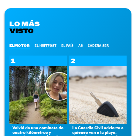
LO MÁS
VISTO
ELMOTOR
EL HUFFPOST
EL PAÍS
AS
CADENA SER
1
2
Volvió de una caminata de
La Guardia Civil advierte a
cuatro kilómetros y
quienes van a la playa: