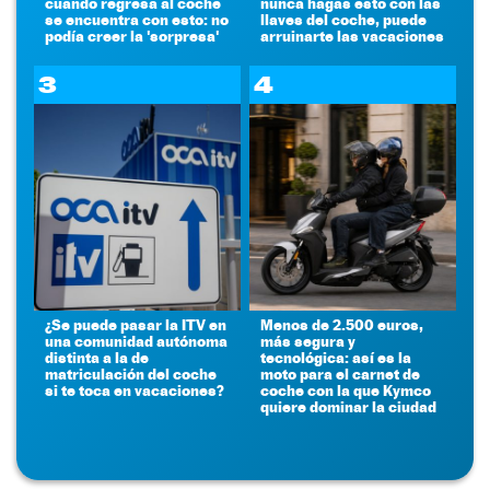
cuando regresa al coche
nunca hagas esto con las
se encuentra con esto: no
llaves del coche, puede
podía creer la 'sorpresa'
arruinarte las vacaciones
3
4
¿Se puede pasar la ITV en
Menos de 2.500 euros,
una comunidad autónoma
más segura y
distinta a la de
tecnológica: así es la
matriculación del coche
moto para el carnet de
si te toca en vacaciones?
coche con la que Kymco
quiere dominar la ciudad