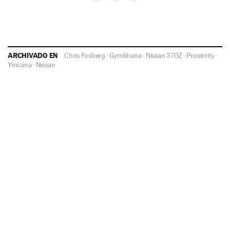
ARCHIVADO EN
Chris Fosberg
·
Gymkhana
·
Nissan 370Z
·
Proximity
·
Yincana
·
Nissan