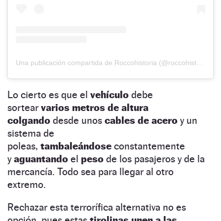
Una publicación compartida de Roccohistoria (@roccohistoria)
Lo cierto es que el
vehículo
debe
sortear
varios metros de altura
colgando
desde unos
cables de acero
y un
sistema de
poleas,
tambaleándose
constantemente
y
aguantando
el
peso
de los pasajeros y de la
mercancía. Todo sea para llegar al otro
extremo.
Rechazar esta terrorífica alternativa no es
opción, pues estas
tirolinas unen a las