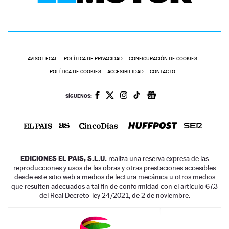
AVISO LEGAL
POLÍTICA DE PRIVACIDAD
CONFIGURACIÓN DE COOKIES
POLÍTICA DE COOKIES
ACCESIBILIDAD
CONTACTO
SÍGUENOS:
EDICIONES EL PAIS, S.L.U.
realiza una reserva expresa de las
reproducciones y usos de las obras y otras prestaciones accesibles
desde este sitio web a medios de lectura mecánica u otros medios
que resulten adecuados a tal fin de conformidad con el artículo 67.3
del Real Decreto-ley 24/2021, de 2 de noviembre.