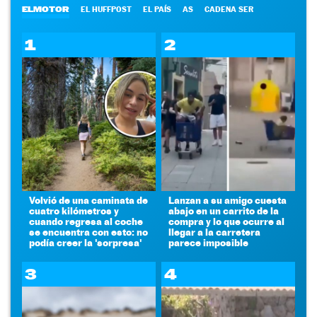
ELMOTOR
EL HUFFPOST
EL PAÍS
AS
CADENA SER
1
2
Volvió de una caminata de
Lanzan a su amigo cuesta
cuatro kilómetros y
abajo en un carrito de la
cuando regresa al coche
compra y lo que ocurre al
se encuentra con esto: no
llegar a la carretera
podía creer la 'sorpresa'
parece imposible
3
4