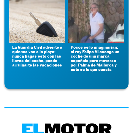
La Guardia Civil advierte a
Pocos se lo imaginarían:
quienes van a la playa:
el rey Felipe VI escoge un
nunca hagas esto con las
coche de una marca
llaves del coche, puede
española para moverse
arruinarte las vacaciones
por Palma de Mallorca y
esto es lo que cuesta