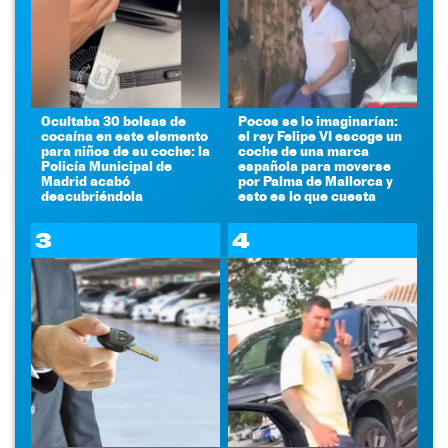
Ocultaba 30 bolsas de
Pocos se lo imaginarían:
cocaína en este elemento
el rey Felipe VI escoge un
para niños de su coche: la
coche de una marca
Policía Municipal de
española para moverse
Madrid acabó
por Palma de Mallorca y
descubriéndola
esto es lo que cuesta
3
4