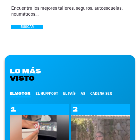
Encuentra los mejores talleres, seguros, autoescuelas,
neumáticos…
BUSCAR
LO MÁS
VISTO
ELMOTOR
EL HUFFPOST
EL PAÍS
AS
CADENA SER
1
2