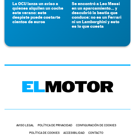
La OCU lanza un aviso a
Se encontró a Leo Messi
quienes alquilen un coche
en un aparcamiento... y
este verano: este
descubrió la bestia que
despiste puede costarte
conduce: no es un Ferrari
cientos de euros
ni un Lamborghini y esto
es lo que cuesta
AVISO LEGAL
POLÍTICA DE PRIVACIDAD
CONFIGURACIÓN DE COOKIES
POLÍTICA DE COOKIES
ACCESIBILIDAD
CONTACTO