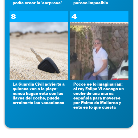
podía creer la 'sorpresa'
parece imposible
3
4
La Guardia Civil advierte a
Pocos se lo imaginarían:
quienes van a la playa:
el rey Felipe VI escoge un
nunca hagas esto con las
coche de una marca
llaves del coche, puede
española para moverse
arruinarte las vacaciones
por Palma de Mallorca y
esto es lo que cuesta