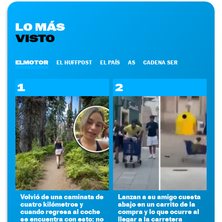
LO MÁS
VISTO
ELMOTOR
EL HUFFPOST
EL PAÍS
AS
CADENA SER
1
2
Volvió de una caminata de
Lanzan a su amigo cuesta
cuatro kilómetros y
abajo en un carrito de la
cuando regresa al coche
compra y lo que ocurre al
se encuentra con esto: no
llegar a la carretera