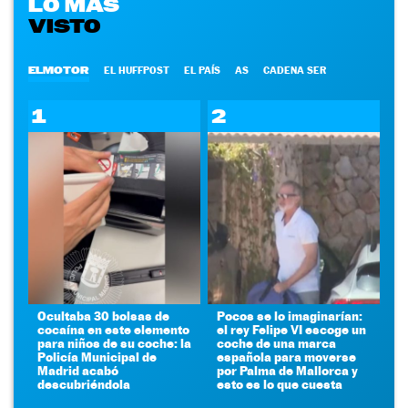
LO MÁS
VISTO
ELMOTOR
EL HUFFPOST
EL PAÍS
AS
CADENA SER
1
2
Ocultaba 30 bolsas de
Pocos se lo imaginarían:
cocaína en este elemento
el rey Felipe VI escoge un
para niños de su coche: la
coche de una marca
Policía Municipal de
española para moverse
Madrid acabó
por Palma de Mallorca y
descubriéndola
esto es lo que cuesta