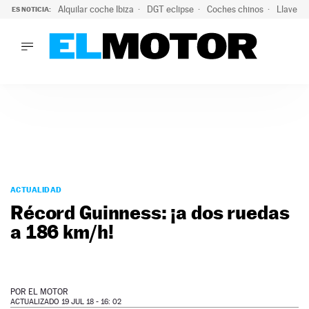
Alquilar coche Ibiza
DGT eclipse
Coches chinos
Llaves 
ES NOTICIA:
LO ÚLTIMO
Hongqi prepara su desembarco en España: SUV eléctricos c
LO ÚLTIMO
Hongqi prepara su desembarco en España: SUV eléctricos c
ACTUALIDAD
ELÉCTRICOS
CONDUCIR
PRUEBAS
Saltar
VIRALES
al
ACTUALIDAD
PODCAST
contenido
Récord Guinness: ¡a dos ruedas
MOTOS
a 186 km/h!
TECNOLOGÍA
SUPERCOCHES
MOTORTV
PREMIOS
POR
EL MOTOR
SERVICIOS
ACTUALIZADO 19 JUL 18 - 16: 02