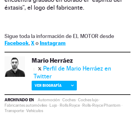
éxtasis”, el logo del fabricante.
Sigue toda la información de EL MOTOR desde
Facebook
,
X
o
Instagram
Mario Herráez
Perfil de Mario Herráez en
Twitter
VER BIOGRAFÍA
ARCHIVADO EN
Automoción
·
Coches
·
Coches lujo
·
Fabricantes automóviles
·
Lujo
·
Rolls Royce
·
Rolls-Royce Phantom
·
Transporte
·
Vehículos