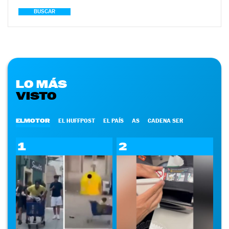
BUSCAR
LO MÁS
VISTO
ELMOTOR
EL HUFFPOST
EL PAÍS
AS
CADENA SER
1
2