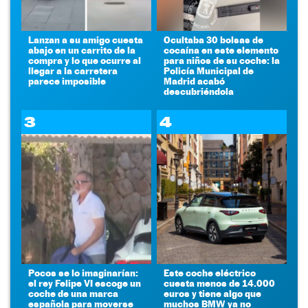
Lanzan a su amigo cuesta
Ocultaba 30 bolsas de
abajo en un carrito de la
cocaína en este elemento
compra y lo que ocurre al
para niños de su coche: la
llegar a la carretera
Policía Municipal de
parece imposible
Madrid acabó
descubriéndola
3
4
Pocos se lo imaginarían:
Este coche eléctrico
el rey Felipe VI escoge un
cuesta menos de 14.000
coche de una marca
euros y tiene algo que
española para moverse
muchos BMW ya no