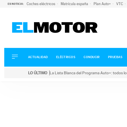
Coches eléctricos
Matrícula españa
Plan Auto+
VTC
ES NOTICIA:
ACTUALIDAD
ELÉCTRICOS
CONDUCIR
ACTUALIDAD
ELÉCTRICOS
CONDUCIR
PRUEBAS
PRUEBAS
Saltar
VIRALES
LO ÚLTIMO
La Lista Blanca del Programa Auto+: todos lo
al
PODCAST
LO ÚLTIMO
La Lista Blanca del Programa Auto+: todos los coc
contenido
MOTOS
TECNOLOGÍA
SUPERCOCHES
MOTORTV
PREMIOS
SERVICIOS