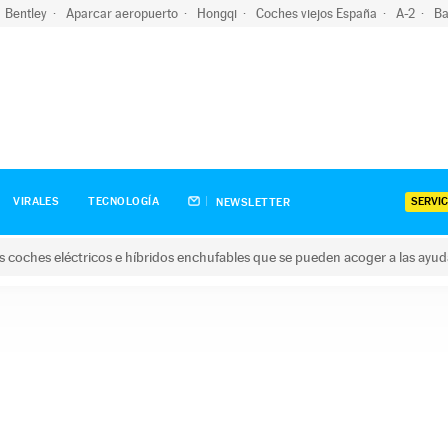
Bentley
Aparcar aeropuerto
Hongqi
Coches viejos España
A-2
Ba
SERVIC
VIRALES
TECNOLOGÍA
NEWSLETTER
s coches eléctricos e híbridos enchufables que se pueden acoger a las ayu
hes eléctricos e híbridos enchufables que se pueden acoger a la