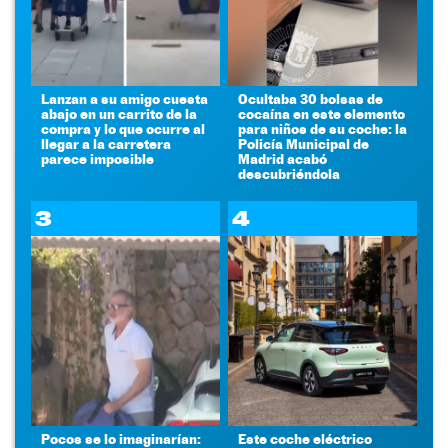
Lanzan a su amigo cuesta
Ocultaba 30 bolsas de
abajo en un carrito de la
cocaína en este elemento
compra y lo que ocurre al
para niños de su coche: la
llegar a la carretera
Policía Municipal de
parece imposible
Madrid acabó
descubriéndola
3
4
Pocos se lo imaginarían:
Este coche eléctrico