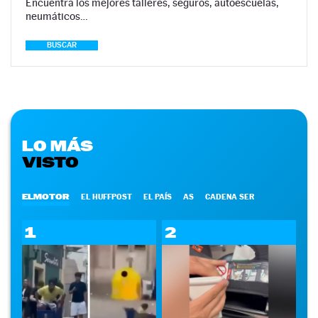
Encuentra los mejores talleres, seguros, autoescuelas,
neumáticos…
BUSCAR
LO MÁS
VISTO
ELMOTOR
EL HUFFPOST
EL PAÍS
AS
CADENA SER
1
2