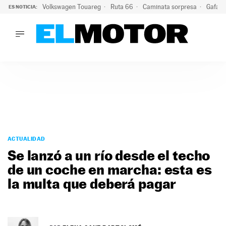
Volkswagen Touareg
Ruta 66
Caminata sorpresa
Gafas 
ES NOTICIA:
LO ÚLTIMO
Ni se te ocurra usar las gafas del eclipse al volante: el moti
LO ÚLTIMO
Ni se te ocurra usar las gafas del eclipse al volante: el motiv
ACTUALIDAD
ELÉCTRICOS
CONDUCIR
PRUEBAS
Saltar
VIRALES
al
ACTUALIDAD
PODCAST
contenido
Se lanzó a un río desde el techo
MOTOS
de un coche en marcha: esta es
TECNOLOGÍA
la multa que deberá pagar
SUPERCOCHES
MOTORTV
PREMIOS
SERVICIOS