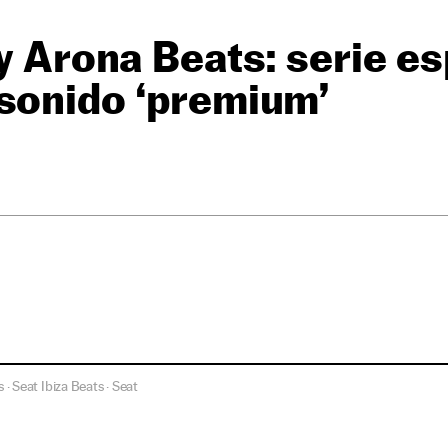
 y Arona Beats: serie e
sonido ‘premium’
s
Seat Ibiza Beats
Seat
·
·