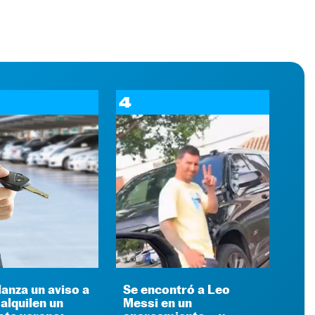
4
anza un aviso a
Se encontró a Leo
alquilen un
Messi en un