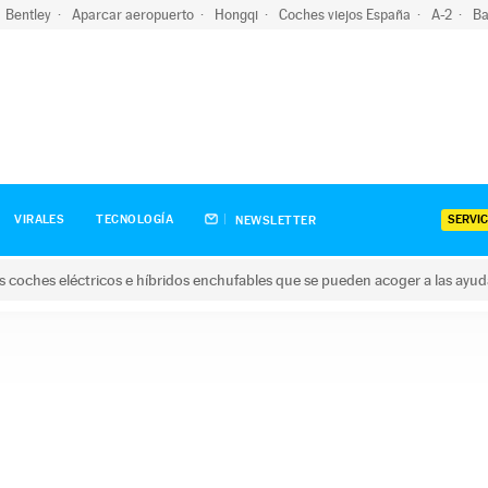
Bentley
Aparcar aeropuerto
Hongqi
Coches viejos España
A-2
Ba
SERVIC
VIRALES
TECNOLOGÍA
NEWSLETTER
s coches eléctricos e híbridos enchufables que se pueden acoger a las ayu
hes eléctricos e híbridos enchufables que se pueden acoger a la