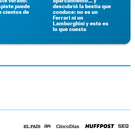
ste verano:
aparcamiento... y
spiste puede
descubrió la bestia que
e cientos de
conduce: no es un
Ferrari ni un
Lamborghini y esto es
lo que cuesta