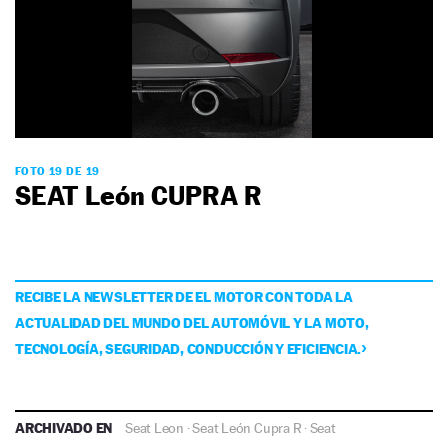
FOTO 19 DE 19
SEAT León CUPRA R
RECIBE LA NEWSLETTER DE EL MOTOR CON TODA LA
ACTUALIDAD DEL MUNDO DEL AUTOMÓVIL Y LA MOTO,
TECNOLOGÍA, SEGURIDAD, CONDUCCIÓN Y EFICIENCIA.
ARCHIVADO EN
Seat Leon
·
Seat León Cupra R
·
Seat