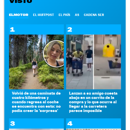
VISTO
ELMOTOR
EL HUFFPOST
EL PAÍS
AS
CADENA SER
1
2
Volvió de una caminata de
Lanzan a su amigo cuesta
cuatro kilómetros y
abajo en un carrito de la
cuando regresa al coche
compra y lo que ocurre al
se encuentra con esto: no
llegar a la carretera
podía creer la 'sorpresa'
parece imposible
3
4