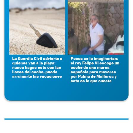
La Guardia Civil advierte a
Pocos se lo imaginarían:
quienes van a la playa:
el rey Felipe VI escoge un
nunca hagas esto con las
coche de una marca
llaves del coche, puede
española para moverse
arruinarte las vacaciones
por Palma de Mallorca y
esto es lo que cuesta