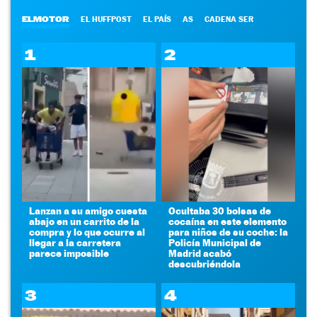
ELMOTOR
EL HUFFPOST
EL PAÍS
AS
CADENA SER
1
2
Lanzan a su amigo cuesta
Ocultaba 30 bolsas de
abajo en un carrito de la
cocaína en este elemento
compra y lo que ocurre al
para niños de su coche: la
llegar a la carretera
Policía Municipal de
parece imposible
Madrid acabó
descubriéndola
3
4