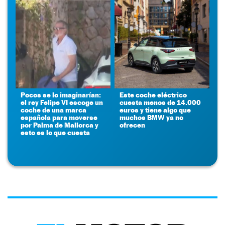
Pocos se lo imaginarían:
Este coche eléctrico
el rey Felipe VI escoge un
cuesta menos de 14.000
coche de una marca
euros y tiene algo que
española para moverse
muchos BMW ya no
por Palma de Mallorca y
ofrecen
esto es lo que cuesta