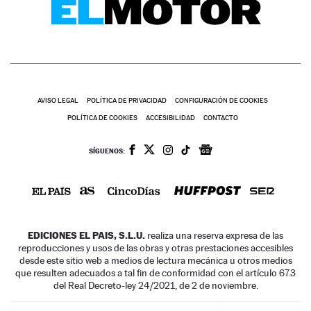
AVISO LEGAL
POLÍTICA DE PRIVACIDAD
CONFIGURACIÓN DE COOKIES
POLÍTICA DE COOKIES
ACCESIBILIDAD
CONTACTO
SÍGUENOS:
EDICIONES EL PAIS, S.L.U.
realiza una reserva expresa de las
reproducciones y usos de las obras y otras prestaciones accesibles
desde este sitio web a medios de lectura mecánica u otros medios
que resulten adecuados a tal fin de conformidad con el artículo 67.3
del Real Decreto-ley 24/2021, de 2 de noviembre.