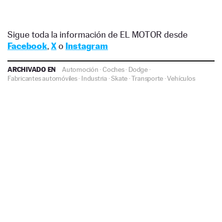
Sigue toda la información de EL MOTOR desde
Facebook
,
X
o
Instagram
ARCHIVADO EN
Automoción
·
Coches
·
Dodge
·
Fabricantes automóviles
·
Industria
·
Skate
·
Transporte
·
Vehículos