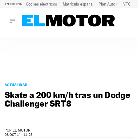
Coches eléctricos
Matrícula españa
Plan Auto+
VTC
ES NOTICIA:
LO ÚLTIMO
La Lista Blanca del Programa Auto+: todos los coches eléct
LO ÚLTIMO
La Lista Blanca del Programa Auto+: todos los coches eléctr
ACTUALIDAD
ELÉCTRICOS
CONDUCIR
PRUEBAS
Saltar
VIRALES
al
ACTUALIDAD
PODCAST
contenido
Skate a 200 km/h tras un Dodge
MOTOS
Challenger SRT8
TECNOLOGÍA
SUPERCOCHES
MOTORTV
PREMIOS
POR
EL MOTOR
SERVICIOS
08 OCT 14 - 11: 28