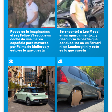
Pocos se lo imaginarían:
Se encontró a Leo Messi
el rey Felipe VI escoge un
en un aparcamiento... y
coche de una marca
descubrió la bestia que
española para moverse
conduce: no es un Ferrari
por Palma de Mallorca y
ni un Lamborghini y esto
esto es lo que cuesta
es lo que cuesta
3
4