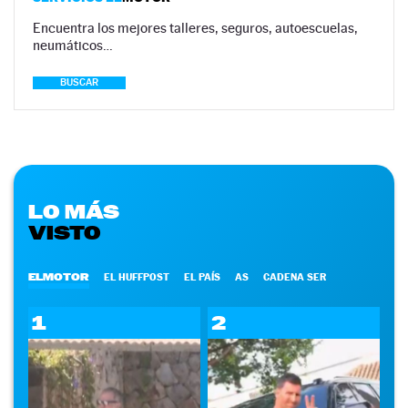
Encuentra los mejores talleres, seguros, autoescuelas,
neumáticos…
BUSCAR
LO MÁS
VISTO
ELMOTOR
EL HUFFPOST
EL PAÍS
AS
CADENA SER
1
2