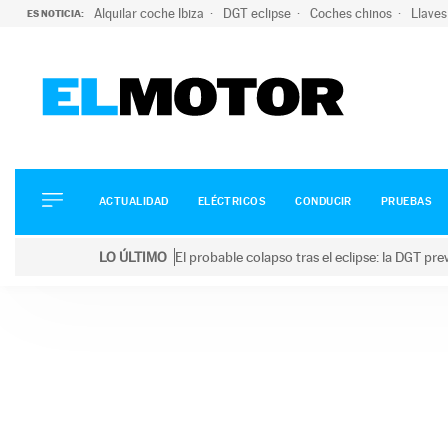
Alquilar coche Ibiza
DGT eclipse
Coches chinos
Llaves
ES NOTICIA:
ACTUALIDAD
ELÉCTRICOS
CONDUCIR
ACTUALIDAD
ELÉCTRICOS
CONDUCIR
PRUEBAS
PRUEBAS
Saltar
VIRALES
LO ÚLTIMO
El probable colapso tras el eclipse: la DGT p
al
PODCAST
LO ÚLTIMO
El probable colapso tras el eclipse: la DGT prevé u
contenido
MOTOS
TECNOLOGÍA
SUPERCOCHES
MOTORTV
PREMIOS
SERVICIOS