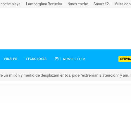
 coche playa
Lamborghini Revuelto
Niños coche
Smart #2
Multa con
SERVIC
VIRALES
TECNOLOGÍA
NEWSLETTER
revé un millón y medio de desplazamientos, pide “extremar la atención” y anu
n millón y medio de desplazamientos, pide “extremar la atención”