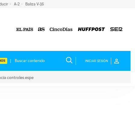
ducir
A-2
Baliza V-16
IOS
INICIAR SESIÓN
ncia controles espe
 y anuncia controles espe