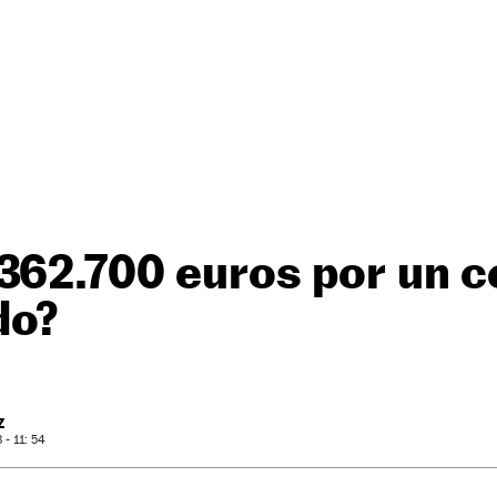
 362.700 euros por un 
do?
Z
- 11: 54