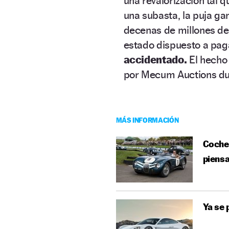
una revalorización tal 
una subasta, la puja g
decenas de millones de 
estado dispuesto a pag
accidentado.
El hecho
por Mecum Auctions du
MÁS INFORMACIÓN
Coches
piens
Ya se 