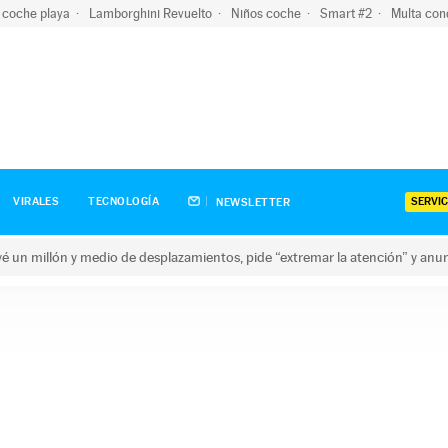
 coche playa
Lamborghini Revuelto
Niños coche
Smart #2
Multa con
SERVIC
VIRALES
TECNOLOGÍA
NEWSLETTER
revé un millón y medio de desplazamientos, pide “extremar la atención” y anu
n millón y medio de desplazamientos, pide “extremar la atención”