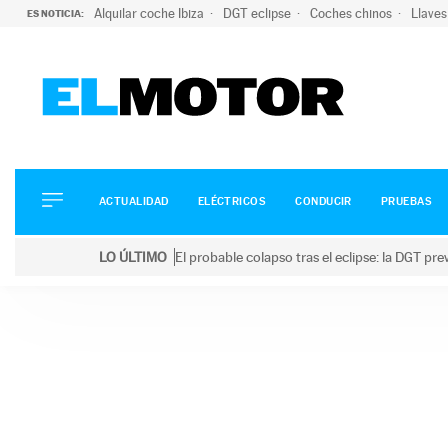
Alquilar coche Ibiza
DGT eclipse
Coches chinos
Llaves
ES NOTICIA:
ACTUALIDAD
ELÉCTRICOS
CONDUCIR
ACTUALIDAD
ELÉCTRICOS
CONDUCIR
PRUEBAS
PRUEBAS
Saltar
VIRALES
LO ÚLTIMO
El probable colapso tras el eclipse: la DGT p
al
PODCAST
LO ÚLTIMO
El probable colapso tras el eclipse: la DGT prevé u
contenido
MOTOS
TECNOLOGÍA
SUPERCOCHES
MOTORTV
PREMIOS
SERVICIOS