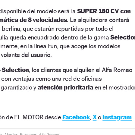
 disponible del modelo será la
SUPER 180 CV con
mática de 8 velocidades
. La alquiladora contará
 berlina, que estarán repartidas por todo el
 Giulia queda encuadrado dentro de la gama
Selectio
mente, en la línea Fun, que acoge los modelos
 volante del usuario.
o
Selection
, los clientes que alquilen el Alfa Romeo
 con ventajas como una red de oficinas
 garantizado y
atención prioritaria
en el mostrador
ción de EL MOTOR desde
Facebook
,
X
o
Instagram
a
Alquiler
Europcar
Alfa Romeo