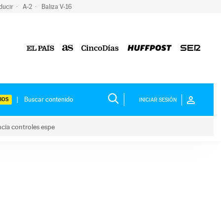
ducir
A-2
Baliza V-16
IOS
INICIAR SESIÓN
ncia controles espe
 y anuncia controles espe