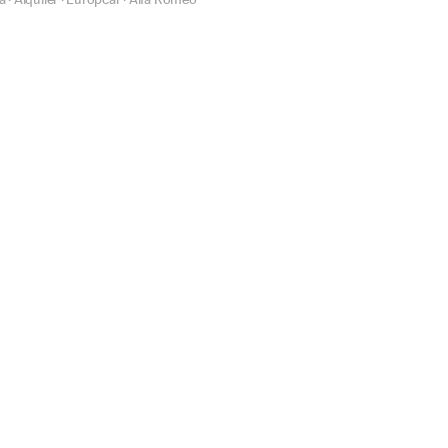
·
·
·