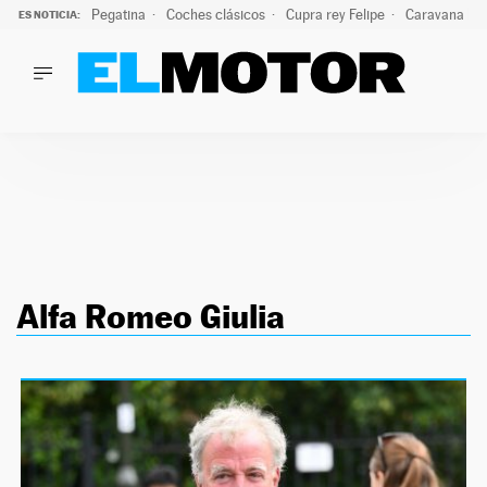
Pegatina
Coches clásicos
Cupra rey Felipe
Caravana lig
ES NOTICIA:
LO ÚLTIMO
¿Conocías esta pegatina de moda?: puede salvar tu coche d
LO ÚLTIMO
¿Conocías esta pegatina de moda?: puede salvar tu coche de
ACTUALIDAD
ELÉCTRICOS
CONDUCIR
PRUEBAS
Saltar
VIRALES
al
PODCAST
Alfa Romeo Giulia
contenido
MOTOS
TECNOLOGÍA
SUPERCOCHES
MOTORTV
PREMIOS
SERVICIOS