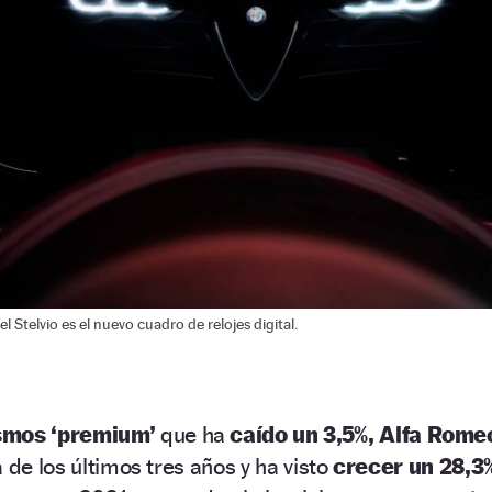
l Stelvio es el nuevo cuadro de relojes digital.
smos ‘premium’
que ha
caído un 3,5%,
Alfa Rome
 de los últimos tres años y ha visto
crecer un 28,3