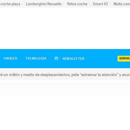
 coche playa
Lamborghini Revuelto
Niños coche
Smart #2
Multa con
SERVIC
VIRALES
TECNOLOGÍA
NEWSLETTER
revé un millón y medio de desplazamientos, pide “extremar la atención” y anu
n millón y medio de desplazamientos, pide “extremar la atención”