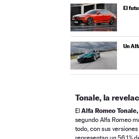
El fut
Un Al
Tonale, la revela
El
Alfa Romeo Tonale
segundo Alfa Romeo má
todo, con sus versiones 
representan un 56,1% de