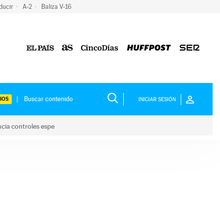
ducir
A-2
Baliza V-16
IOS
INICIAR SESIÓN
ncia controles espe
 y anuncia controles espe