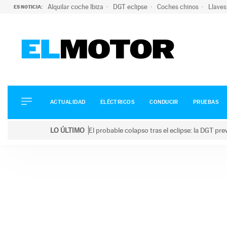
Alquilar coche Ibiza
DGT eclipse
Coches chinos
Llaves
ES NOTICIA:
ACTUALIDAD
ELÉCTRICOS
CONDUCIR
ACTUALIDAD
ELÉCTRICOS
CONDUCIR
PRUEBAS
PRUEBAS
Saltar
VIRALES
LO ÚLTIMO
El probable colapso tras el eclipse: la DGT p
al
PODCAST
LO ÚLTIMO
El probable colapso tras el eclipse: la DGT prevé u
contenido
MOTOS
TECNOLOGÍA
SUPERCOCHES
MOTORTV
PREMIOS
SERVICIOS