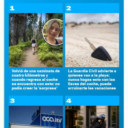
1
2
Volvió de una caminata de
La Guardia Civil advierte a
cuatro kilómetros y
quienes van a la playa:
cuando regresa al coche
nunca hagas esto con las
se encuentra con esto: no
llaves del coche, puede
podía creer la 'sorpresa'
arruinarte las vacaciones
3
4