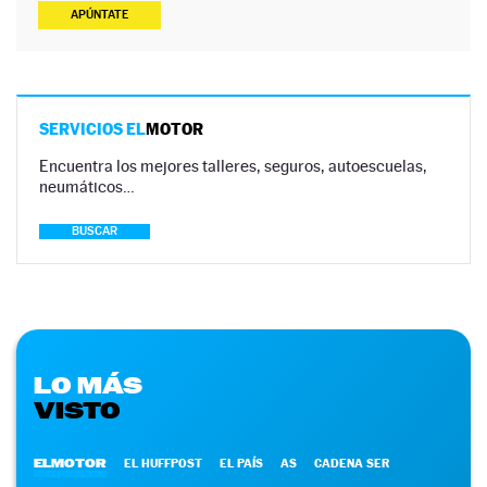
APÚNTATE
SERVICIOS EL
MOTOR
Encuentra los mejores talleres, seguros, autoescuelas,
neumáticos…
BUSCAR
LO MÁS
VISTO
ELMOTOR
EL HUFFPOST
EL PAÍS
AS
CADENA SER