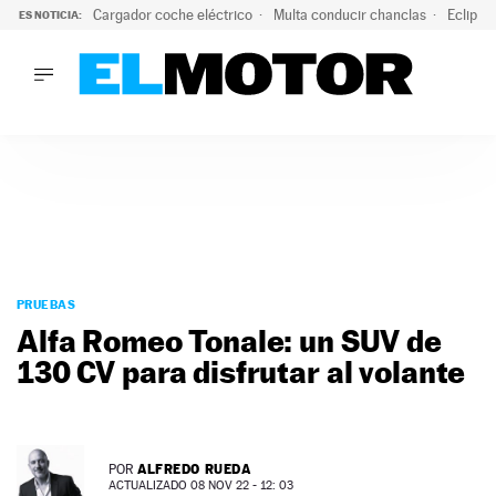
Cargador coche eléctrico
Multa conducir chanclas
Eclipse
ES NOTICIA:
LO ÚLTIMO
El hiperdeportivo que desafía todas las tendencias: V12 a
LO ÚLTIMO
El hiperdeportivo que desafía todas las tendencias: V12 at
ACTUALIDAD
ELÉCTRICOS
CONDUCIR
PRUEBAS
Saltar
VIRALES
al
PRUEBAS
PODCAST
contenido
Alfa Romeo Tonale: un SUV de
MOTOS
130 CV para disfrutar al volante
TECNOLOGÍA
SUPERCOCHES
MOTORTV
PREMIOS
ALFREDO RUEDA
POR
SERVICIOS
ACTUALIZADO 08 NOV 22 - 12: 03