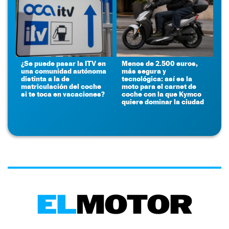
¿Se puede pasar la ITV en
Menos de 2.500 euros,
una comunidad autónoma
más segura y
distinta a la de
tecnológica: así es la
matriculación del coche
moto para el carnet de
si te toca en vacaciones?
coche con la que Kymco
quiere dominar la ciudad