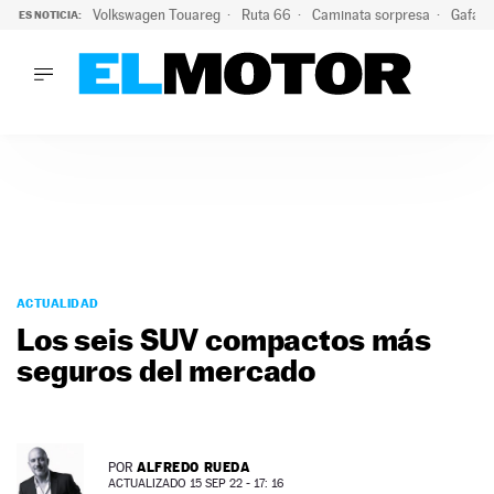
Volkswagen Touareg
Ruta 66
Caminata sorpresa
Gafas 
ES NOTICIA:
LO ÚLTIMO
Ni se te ocurra usar las gafas del eclipse al volante: el moti
LO ÚLTIMO
Ni se te ocurra usar las gafas del eclipse al volante: el motiv
ACTUALIDAD
ELÉCTRICOS
CONDUCIR
PRUEBAS
Saltar
VIRALES
al
ACTUALIDAD
PODCAST
contenido
Los seis SUV compactos más
MOTOS
seguros del mercado
TECNOLOGÍA
SUPERCOCHES
MOTORTV
PREMIOS
ALFREDO RUEDA
POR
SERVICIOS
ACTUALIZADO 15 SEP 22 - 17: 16