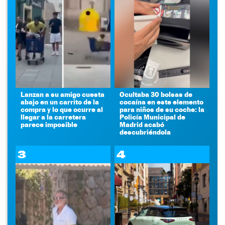
Lanzan a su amigo cuesta
Ocultaba 30 bolsas de
abajo en un carrito de la
cocaína en este elemento
compra y lo que ocurre al
para niños de su coche: la
llegar a la carretera
Policía Municipal de
parece imposible
Madrid acabó
descubriéndola
3
4