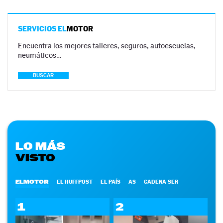
SERVICIOS EL
MOTOR
Encuentra los mejores talleres, seguros, autoescuelas,
neumáticos…
BUSCAR
LO MÁS
VISTO
ELMOTOR
EL HUFFPOST
EL PAÍS
AS
CADENA SER
1
2