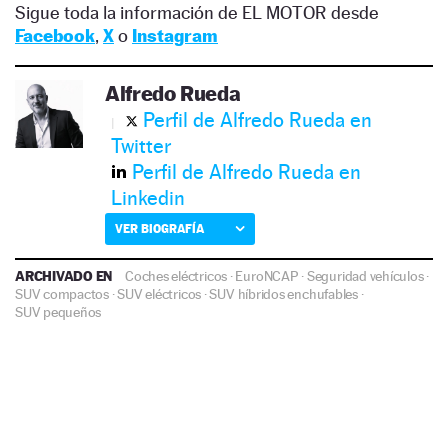
Sigue toda la información de EL MOTOR desde
Facebook
,
X
o
Instagram
Alfredo Rueda
Perfil de Alfredo Rueda en
Twitter
Perfil de Alfredo Rueda en
Linkedin
VER BIOGRAFÍA
ARCHIVADO EN
Coches eléctricos
·
EuroNCAP
·
Seguridad vehículos
·
SUV compactos
·
SUV eléctricos
·
SUV híbridos enchufables
·
SUV pequeños