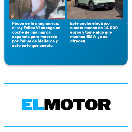
Pocos se lo imaginarían:
Este coche eléctrico
el rey Felipe VI escoge un
cuesta menos de 14.000
coche de una marca
euros y tiene algo que
española para moverse
muchos BMW ya no
por Palma de Mallorca y
ofrecen
esto es lo que cuesta