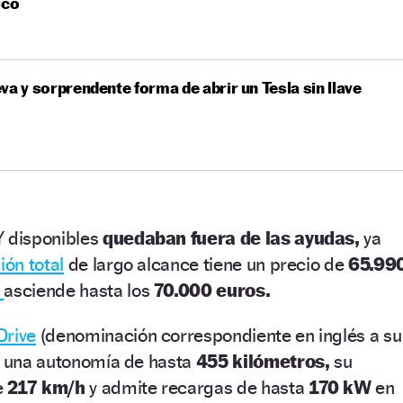
ico
va y sorprendente forma de abrir un Tesla sin llave
Y disponibles
quedaban fuera de las ayudas,
ya
ión total
de largo alcance tiene un precio de
65.99
e
asciende hasta los
70.000 euros.
Drive
(denominación correspondiente en inglés a su
ce una autonomía de hasta
455 kilómetros,
su
e
217 km/h
y admite recargas de hasta
170 kW
en