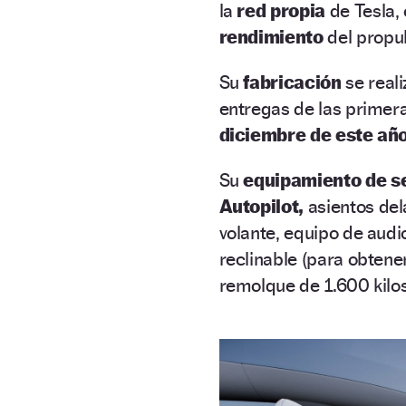
la
red propia
de Tesla,
rendimiento
del propu
Su
fabricación
se real
entregas de las primer
diciembre de este año
Su
equipamiento de s
Autopilot,
asientos del
volante, equipo de aud
reclinable (para obtene
remolque de 1.600 kilo