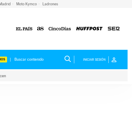
 Madrid
Moto Kymco
Ladrones
IOS
INICIAR SESIÓN
acen
lo hacen