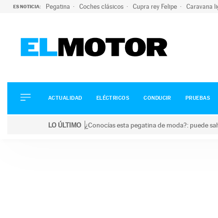
Pegatina
Coches clásicos
Cupra rey Felipe
Caravana l
ES NOTICIA:
ACTUALIDAD
ELÉCTRICOS
CONDUCIR
ACTUALIDAD
ELÉCTRICOS
CONDUCIR
PRUEBAS
PRUEBAS
Saltar
VIRALES
LO ÚLTIMO
¿Conocías esta pegatina de moda?: puede salv
al
PODCAST
LO ÚLTIMO
¿Conocías esta pegatina de moda?: puede salvar tu
contenido
MOTOS
TECNOLOGÍA
SUPERCOCHES
MOTORTV
PREMIOS
SERVICIOS