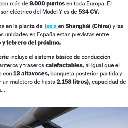
 con más de
9.000 puntos
en toda Europa. El
lsor eléctrico del Model Y es de
534 CV.
iza en la planta de
Tesla
en
Shanghái (China)
y las
as unidades en España están previstas entre
 y febrero del próximo.
erie
incluye el sistema básico de conducción
anteros y traseros
calefactables,
al igual que el
io con
13 altavoces,
banqueta posterior partida y
r un maletero de hasta
2.158 litros),
capacidad de
s…