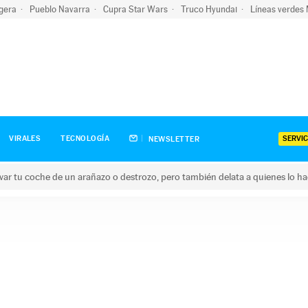
igera
Pueblo Navarra
Cupra Star Wars
Truco Hyundai
Líneas verdes
SERVIC
VIRALES
TECNOLOGÍA
NEWSLETTER
ar tu coche de un arañazo o destrozo, pero también delata a quienes lo h
 coche de un arañazo o destrozo, pero también delata a quienes 