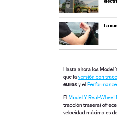
eléctr
La nue
Hasta ahora los Model 
que la
versión con tracc
euros
y el
Performanc
El
Model Y Real-Wheel 
tracción trasera) ofre
velocidad máxima es d