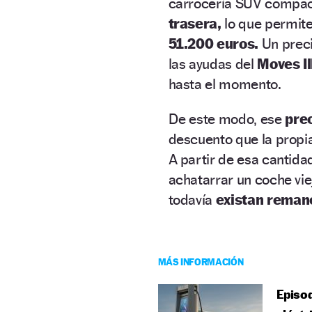
carrocería SUV compact
trasera,
lo que permite
51.200 euros.
Un preci
las ayudas del
Moves II
hasta el momento.
De este modo, ese
prec
descuento que la propi
A partir de esa cantida
achatarrar un coche vi
todavía
existan reman
MÁS INFORMACIÓN
Episod