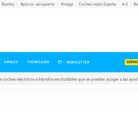
Bentley
Aparcar aeropuerto
Hongqi
Coches viejos España
A-2
Ba
SERVIC
VIRALES
TECNOLOGÍA
NEWSLETTER
s coches eléctricos e híbridos enchufables que se pueden acoger a las ayu
hes eléctricos e híbridos enchufables que se pueden acoger a la