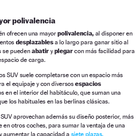
yor polivalencia
ién ofrecen una mayor
polivalencia,
al disponer en
ientos
desplazables
a lo largo para ganar sitio al
s se pueden
abatir
y
plegar
con más facilidad para
espacio de carga.
 los SUV suele completarse con un espacio más
a el equipaje y con diversos
espacios
s en el interior del habitáculo, que suman una
ue los habituales en las berlinas clásicas.
os SUV aprovechan además su diseño posterior, más
 en otros coches, para sumar la ventaja de una
 y aumentar la capacidad a
siete plazas.