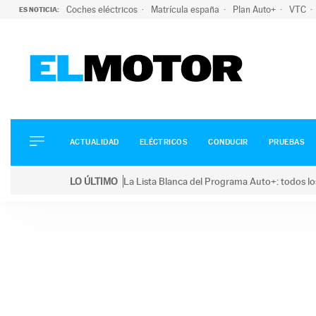
Coches eléctricos
Matrícula españa
Plan Auto+
VTC
ES NOTICIA:
ACTUALIDAD
ELÉCTRICOS
CONDUCIR
ACTUALIDAD
ELÉCTRICOS
CONDUCIR
PRUEBAS
PRUEBAS
Saltar
VIRALES
LO ÚLTIMO
La Lista Blanca del Programa Auto+: todos lo
al
PODCAST
LO ÚLTIMO
La Lista Blanca del Programa Auto+: todos los coc
contenido
MOTOS
TECNOLOGÍA
SUPERCOCHES
MOTORTV
PREMIOS
SERVICIOS