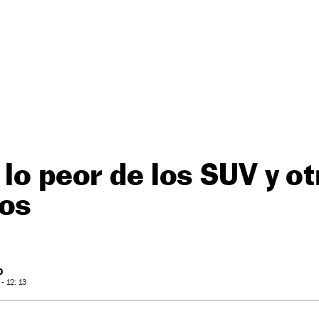
 lo peor de los SUV y o
tos
O
 12: 13