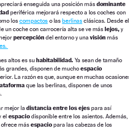
apreciará enseguida una posición más
dominante
idad
periférica mejorará respecto a los coches con
como los
compactos
o las
berlinas
clásicas. Desde el
e un coche con carrocería alta se ve más
lejos,
y
mejor
percepción
del entorno y una
visión
más
res.
hes altos es su
habitabilidad.
Ya sean de tamaño
más grandes, disponen de mucho
espacio
terior. La razón es que, aunque en muchas ocasione
lataforma
que las berlinas, disponen de unos
.
r mejor la
distancia entre los ejes
para así
y el
espacio
disponible entre los asientos. Además,
o ofrece más
espacio
para las cabezas de los