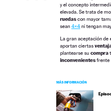
y el concepto intermed
elevada. Se trata de m
ruedas
con mayor tamañ
sean
4×4
ni tengan ma
La gran aceptación de e
aportan ciertas
ventaj
plantearse su
compra
t
inconvenientes
frente
MÁS INFORMACIÓN
Episod