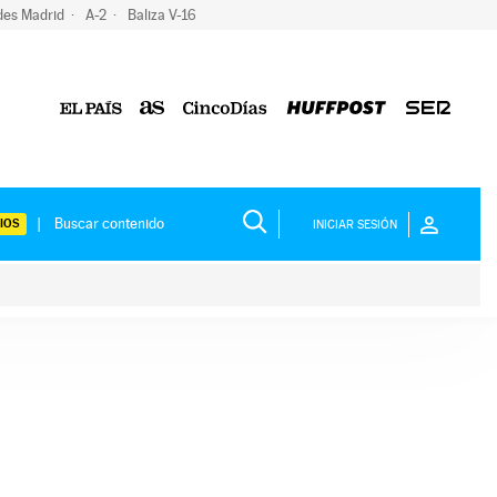
des Madrid
A-2
Baliza V-16
IOS
INICIAR SESIÓN