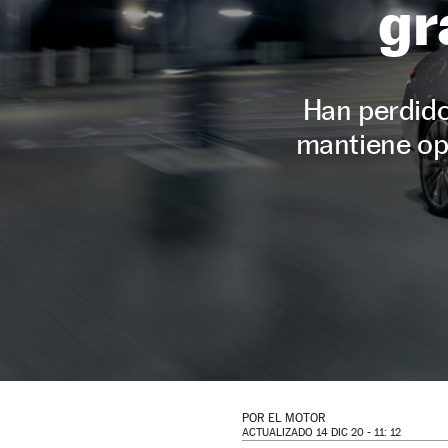
gr
Han perdido
mantiene opc
POR
EL MOTOR
ACTUALIZADO 14 DIC 20 - 11: 12