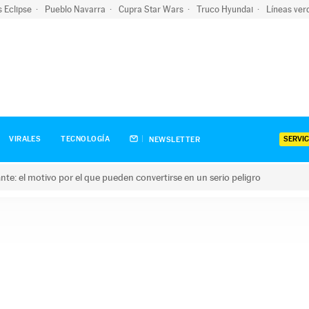
s Eclipse
Pueblo Navarra
Cupra Star Wars
Truco Hyundai
Líneas ver
SERVIC
VIRALES
TECNOLOGÍA
NEWSLETTER
olante: el motivo por el que pueden convertirse en un serio peligro
e: el motivo por el que pueden convertirse en un serio peligro