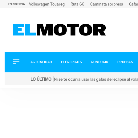
Volkswagen Touareg
Ruta 66
Caminata sorpresa
Gafa
ES NOTICIA:
ACTUALIDAD
ELÉCTRICOS
CONDUCIR
ACTUALIDAD
ELÉCTRICOS
CONDUCIR
PRUEBAS
PRUEBAS
Saltar
VIRALES
LO ÚLTIMO
Ni se te ocurra usar las gafas del eclipse al v
al
PODCAST
LO ÚLTIMO
Ni se te ocurra usar las gafas del eclipse al volant
contenido
MOTOS
TECNOLOGÍA
SUPERCOCHES
MOTORTV
PREMIOS
SERVICIOS