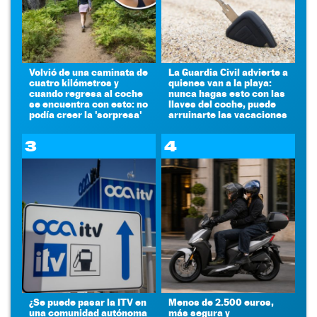
Volvió de una caminata de
La Guardia Civil advierte a
cuatro kilómetros y
quienes van a la playa:
cuando regresa al coche
nunca hagas esto con las
se encuentra con esto: no
llaves del coche, puede
podía creer la 'sorpresa'
arruinarte las vacaciones
3
4
¿Se puede pasar la ITV en
Menos de 2.500 euros,
una comunidad autónoma
más segura y