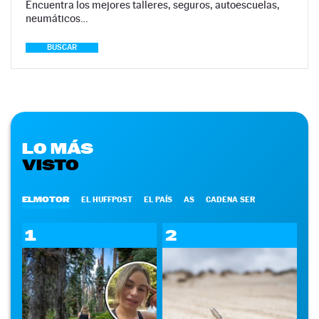
Encuentra los mejores talleres, seguros, autoescuelas,
neumáticos…
BUSCAR
LO MÁS
VISTO
ELMOTOR
EL HUFFPOST
EL PAÍS
AS
CADENA SER
1
2