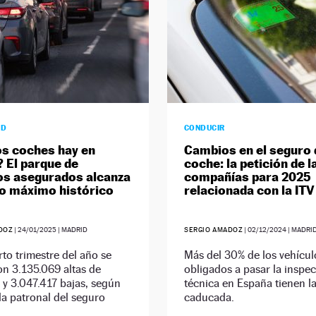
AD
CONDUCIR
s coches hay en
Cambios en el seguro 
 El parque de
coche: la petición de l
os asegurados alcanza
compañías para 2025
o máximo histórico
relacionada con la ITV
DOZ
|
24/01/2025
| MADRID
SERGIO AMADOZ
|
02/12/2024
| MADRI
rto trimestre del año se
Más del 30% de los vehícul
n 3.135.069 altas de
obligados a pasar la inspe
 y 3.047.417 bajas, según
técnica en España tienen la
la patronal del seguro
caducada.