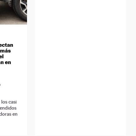
ectan
s más
el
án en
D
los casi
tendidos
doras en