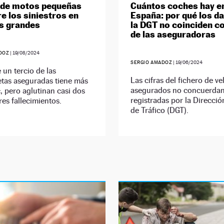
 de motos pequeñas
Cuántos coches hay e
re los siniestros en
España: por qué los d
s grandes
la DGT no coinciden co
de las aseguradoras
DOZ
|
19/08/2024
SERGIO AMADOZ
|
19/06/2024
un tercio de las
Las cifras del fichero de v
etas aseguradas tiene más
asegurados no concuerdan
 pero aglutinan casi dos
registradas por la Direcció
res fallecimientos.
de Tráfico (DGT).