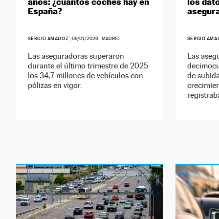
años: ¿cuántos coches hay en
los dato
España?
asegur
SERGIO AMADOZ
|
09/01/2026
| MADRID
SERGIO AMA
Las aseguradoras superaron
Las aseg
durante el último trimestre de 2025
decimocu
los 34,7 millones de vehículos con
de subida
pólizas en vigor.
crecimien
registrab