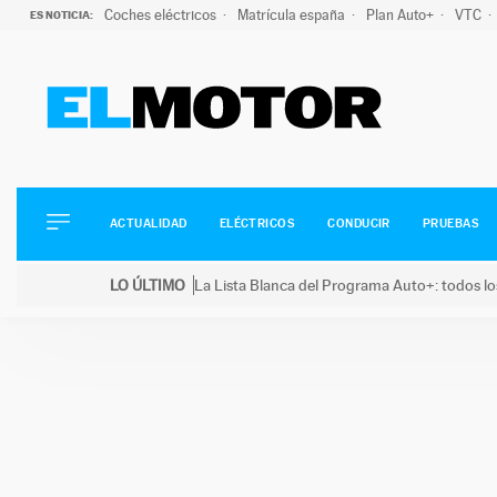
Coches eléctricos
Matrícula españa
Plan Auto+
VTC
ES NOTICIA:
ACTUALIDAD
ELÉCTRICOS
CONDUCIR
ACTUALIDAD
ELÉCTRICOS
CONDUCIR
PRUEBAS
PRUEBAS
Saltar
VIRALES
LO ÚLTIMO
La Lista Blanca del Programa Auto+: todos lo
al
PODCAST
LO ÚLTIMO
La Lista Blanca del Programa Auto+: todos los coc
contenido
MOTOS
TECNOLOGÍA
SUPERCOCHES
MOTORTV
PREMIOS
SERVICIOS