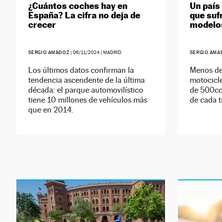
¿Cuántos coches hay en
Un país
España? La cifra no deja de
que suf
crecer
modelo
SERGIO AMADOZ
|
06/11/2024
| MADRID
SERGIO AMA
Los últimos datos confirman la
Menos de 
tendencia ascendente de la última
motocicl
década: el parque automovilístico
de 500cc,
tiene 10 millones de vehículos más
de cada t
que en 2014.