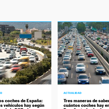
AD
ACTUALIDAD
os coches de España:
Tres maneras de sabe
s vehículos hay según
cuántos coches hay e