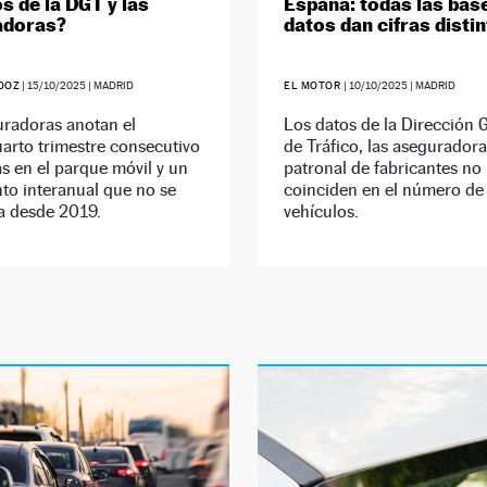
s de la DGT y las
España: todas las bas
adoras?
datos dan cifras disti
DOZ
|
15/10/2025
| MADRID
EL MOTOR
|
10/10/2025
| MADRID
uradoras anotan el
Los datos de la Dirección 
arto trimestre consecutivo
de Tráfico, las aseguradora
s en el parque móvil y un
patronal de fabricantes no
to interanual que no se
coinciden en el número de
a desde 2019.
vehículos.