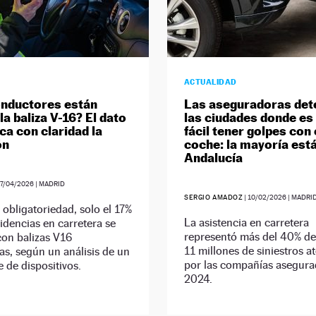
ACTUALIDAD
nductores están
Las aseguradoras det
a baliza V-16? El dato
las ciudades donde e
ca con claridad la
fácil tener golpes con 
ón
coche: la mayoría est
Andalucía
7/04/2026
| MADRID
SERGIO AMADOZ
|
10/02/2026
| MADRI
 obligatoriedad, solo el 17%
La asistencia en carretera
cidencias en carretera se
representó más del 40% de 
con balizas V16
11 millones de siniestros a
s, según un análisis de un
por las compañías asegura
e de dispositivos.
2024.