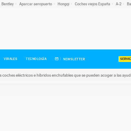
Bentley
Aparcar aeropuerto
Hongqi
Coches viejos España
A-2
Ba
SERVIC
VIRALES
TECNOLOGÍA
NEWSLETTER
s coches eléctricos e híbridos enchufables que se pueden acoger a las ayu
hes eléctricos e híbridos enchufables que se pueden acoger a la