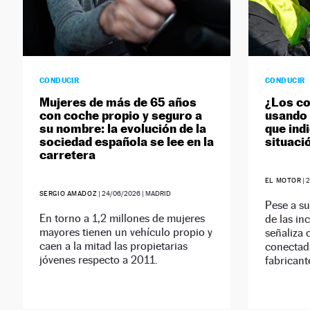
CONDUCIR
CONDUCIR
Mujeres de más de 65 años
¿Los co
con coche propio y seguro a
usando l
su nombre: la evolución de la
que indi
sociedad española se lee en la
situaci
carretera
EL MOTOR
|
2
SERGIO AMADOZ
|
24/06/2026
| MADRID
Pese a su
En torno a 1,2 millones de mujeres
de las in
mayores tienen un vehículo propio y
señaliza 
caen a la mitad las propietarias
conectada
jóvenes respecto a 2011.
fabricant