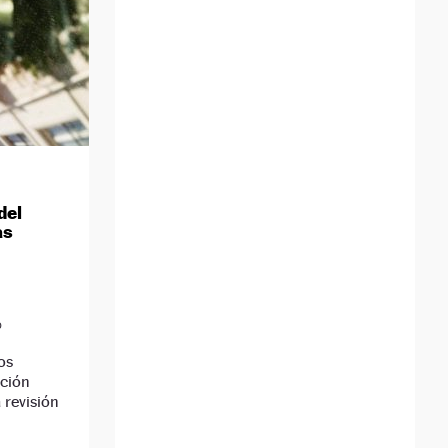
del
as
D
os
cción
 revisión