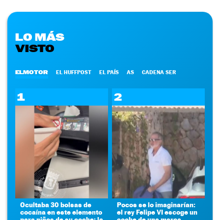
LO MÁS
VISTO
ELMOTOR
EL HUFFPOST
EL PAÍS
AS
CADENA SER
1
2
Ocultaba 30 bolsas de
Pocos se lo imaginarían:
cocaína en este elemento
el rey Felipe VI escoge un
para niños de su coche: la
coche de una marca