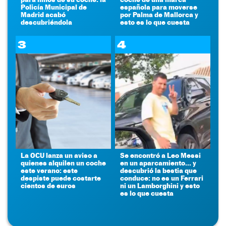
Policía Municipal de
española para moverse
Madrid acabó
por Palma de Mallorca y
descubriéndola
esto es lo que cuesta
3
4
La OCU lanza un aviso a
Se encontró a Leo Messi
quienes alquilen un coche
en un aparcamiento... y
este verano: este
descubrió la bestia que
despiste puede costarte
conduce: no es un Ferrari
cientos de euros
ni un Lamborghini y esto
es lo que cuesta