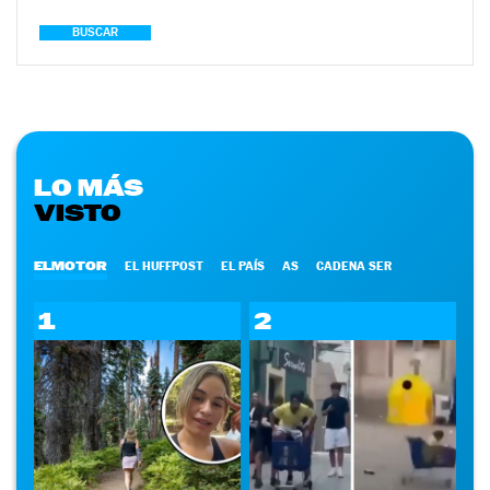
BUSCAR
LO MÁS
VISTO
ELMOTOR
EL HUFFPOST
EL PAÍS
AS
CADENA SER
1
2