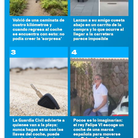
Volvió de una caminata de
Lanzan a su amigo cuesta
cuatro kilómetros y
abajo en un carrito de la
cuando regresa al coche
compra y lo que ocurre al
se encuentra con esto: no
llegar a la carretera
podía creer la 'sorpresa'
parece imposible
3
4
La Guardia Civil advierte a
Pocos se lo imaginarían:
quienes van a la playa:
el rey Felipe VI escoge un
nunca hagas esto con las
coche de una marca
llaves del coche, puede
española para moverse