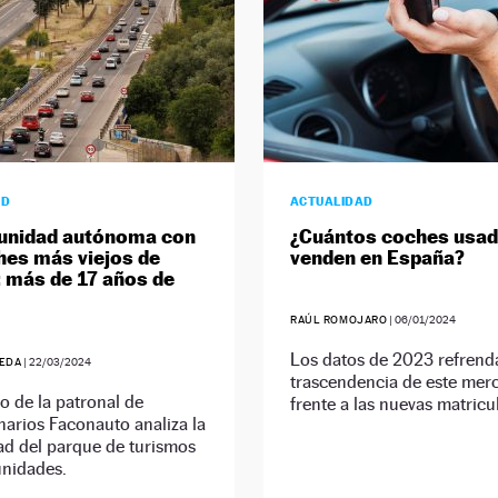
AD
ACTUALIDAD
unidad autónoma con
¿Cuántos coches usad
hes más viejos de
venden en España?
 más de 17 años de
RAÚL ROMOJARO
|
06/01/2024
Los datos de 2023 refrend
EDA
|
22/03/2024
trascendencia de este mer
o de la patronal de
frente a las nuevas matricu
arios Faconauto analiza la
ad del parque de turismos
nidades.