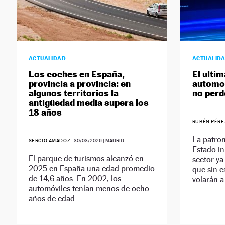
ACTUALIDAD
ACTUALID
Los coches en España,
El ulti
provincia a provincia: en
automoc
algunos territorios la
no perd
antigüedad media supera los
18 años
RUBÉN PÉRE
La patron
SERGIO AMADOZ
|
30/03/2026
| MADRID
Estado in
El parque de turismos alcanzó en
sector ya
2025 en España una edad promedio
que sin e
de 14,6 años. En 2002, los
volarán a
automóviles tenían menos de ocho
años de edad.