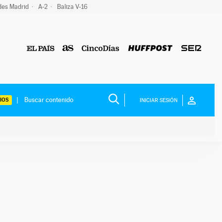
des Madrid
A-2
Baliza V-16
IOS
INICIAR SESIÓN