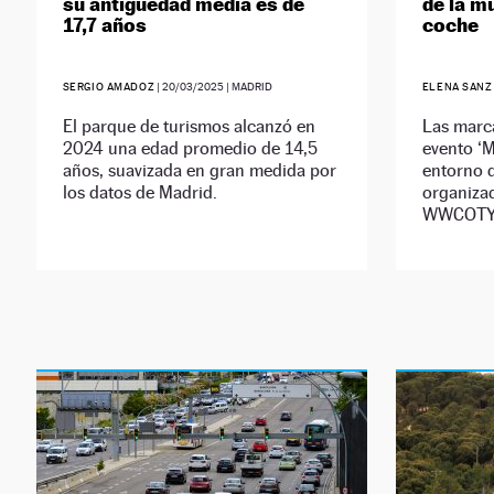
su antigüedad media es de
de la m
17,7 años
coche
SERGIO AMADOZ
|
20/03/2025
| MADRID
ELENA SANZ
El parque de turismos alcanzó en
Las marca
2024 una edad promedio de 14,5
evento ‘M
años, suavizada en gran medida por
entorno d
los datos de Madrid.
organiza
WWCOTY