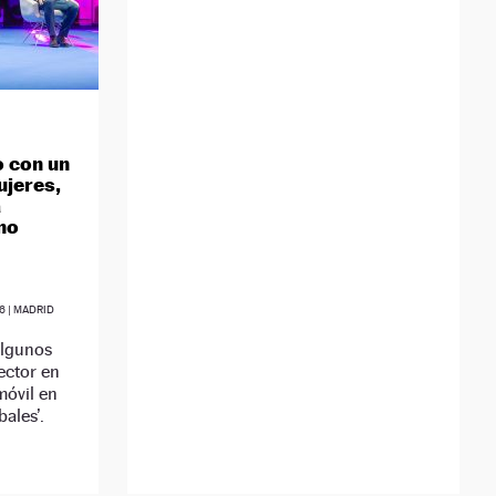
o con un
ujeres,
a
 no
6
| MADRID
algunos
ector en
móvil en
ales’.