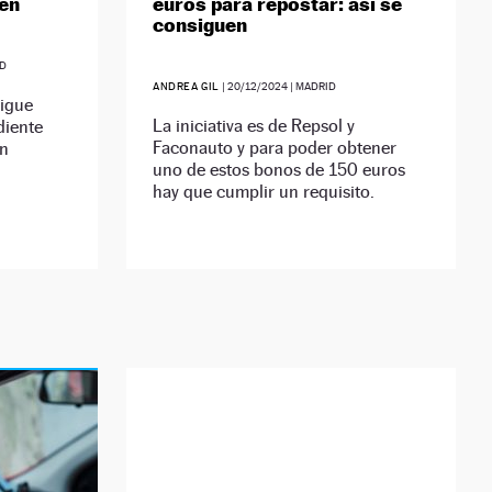
ien
euros para repostar: así se
consiguen
ID
ANDREA GIL
|
20/12/2024
| MADRID
sigue
La iniciativa es de Repsol y
diente
Faconauto y para poder obtener
en
uno de estos bonos de 150 euros
hay que cumplir un requisito.