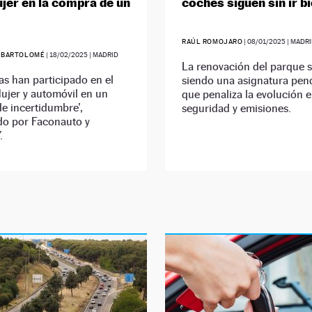
ujer en la compra de un
coches siguen sin ir b
RAÚL ROMOJARO
|
08/01/2025
| MADR
 BARTOLOMÉ
|
18/02/2025
| MADRID
La renovación del parque 
s han participado en el
siendo una asignatura pen
ujer y automóvil en un
que penaliza la evolución 
e incertidumbre’,
seguridad y emisiones.
do por Faconauto y
.