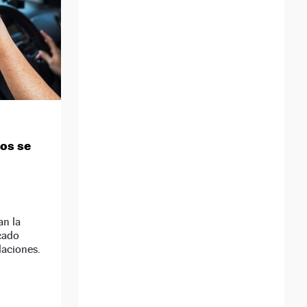
os se
an la
cado
laciones.