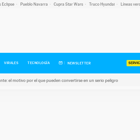
s Eclipse
Pueblo Navarra
Cupra Star Wars
Truco Hyundai
Líneas ver
SERVIC
VIRALES
TECNOLOGÍA
NEWSLETTER
olante: el motivo por el que pueden convertirse en un serio peligro
e: el motivo por el que pueden convertirse en un serio peligro