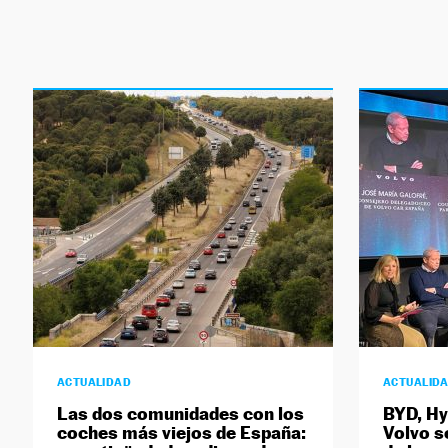
ACTUALIDAD
ACTUALID
Las dos comunidades con los
BYD, Hyu
coches más viejos de España:
Volvo s