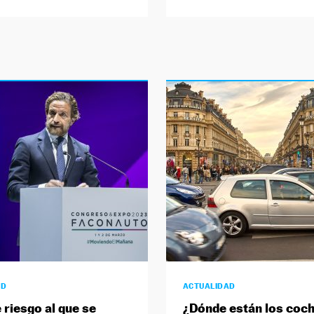
AD
ACTUALIDAD
 riesgo al que se
¿Dónde están los coc