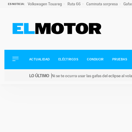
Volkswagen Touareg
Ruta 66
Caminata sorpresa
Gafa
ES NOTICIA:
ACTUALIDAD
ELÉCTRICOS
CONDUCIR
ACTUALIDAD
ELÉCTRICOS
CONDUCIR
PRUEBAS
PRUEBAS
Saltar
VIRALES
LO ÚLTIMO
Ni se te ocurra usar las gafas del eclipse al v
al
PODCAST
LO ÚLTIMO
Ni se te ocurra usar las gafas del eclipse al volant
contenido
MOTOS
TECNOLOGÍA
SUPERCOCHES
MOTORTV
PREMIOS
SERVICIOS