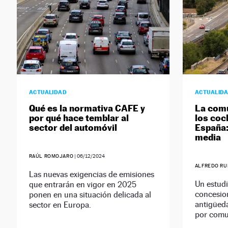
ACTUALIDAD
ACTUALID
Qué es la normativa CAFE y
La com
por qué hace temblar al
los coc
sector del automóvil
España:
media
RAÚL ROMOJARO
|
06/12/2024
ALFREDO RU
Las nuevas exigencias de emisiones
Un estudi
que entrarán en vigor en 2025
concesion
ponen en una situación delicada al
antigüed
sector en Europa.
por comu