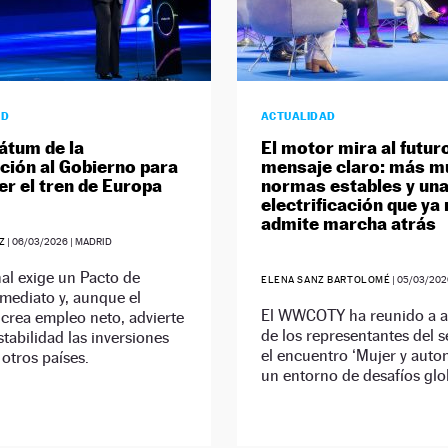
AD
ACTUALIDAD
mátum de la
El motor mira al futur
ión al Gobierno para
mensaje claro: más m
er el tren de Europa
normas estables y un
electrificación que ya
admite marcha atrás
Z
|
06/03/2026
| MADRID
al exige un Pacto de
ELENA SANZ BARTOLOMÉ
|
05/03/202
mediato y, aunque el
El WWCOTY ha reunido a 
 crea empleo neto, advierte
de los representantes del s
stabilidad las inversiones
el encuentro ‘Mujer y auto
 otros países.
un entorno de desafíos glob