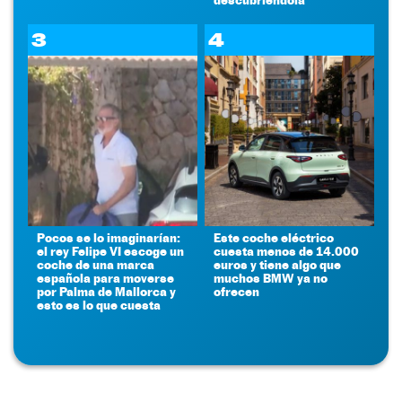
3
4
Pocos se lo imaginarían:
Este coche eléctrico
el rey Felipe VI escoge un
cuesta menos de 14.000
coche de una marca
euros y tiene algo que
española para moverse
muchos BMW ya no
por Palma de Mallorca y
ofrecen
esto es lo que cuesta