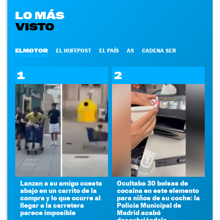
LO MÁS
VISTO
ELMOTOR
EL HUFFPOST
EL PAÍS
AS
CADENA SER
1
2
Lanzan a su amigo cuesta
Ocultaba 30 bolsas de
abajo en un carrito de la
cocaína en este elemento
compra y lo que ocurre al
para niños de su coche: la
llegar a la carretera
Policía Municipal de
parece imposible
Madrid acabó
descubriéndola