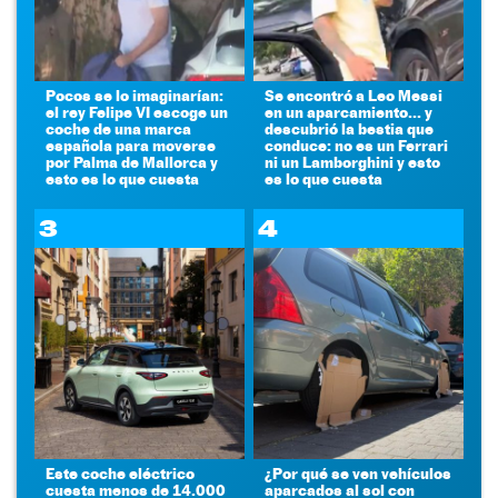
Pocos se lo imaginarían:
Se encontró a Leo Messi
el rey Felipe VI escoge un
en un aparcamiento... y
coche de una marca
descubrió la bestia que
española para moverse
conduce: no es un Ferrari
por Palma de Mallorca y
ni un Lamborghini y esto
esto es lo que cuesta
es lo que cuesta
3
4
Este coche eléctrico
¿Por qué se ven vehículos
cuesta menos de 14.000
aparcados al sol con