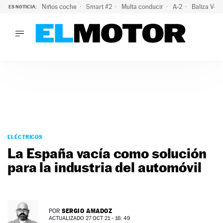
Niños coche
Smart #2
Multa conducir
A-2
Baliza V-1
ES NOTICIA:
LO ÚLTIMO
El probable colapso tras el eclipse: la DGT prevé un millón 
LO ÚLTIMO
El probable colapso tras el eclipse: la DGT prevé un millón 
ACTUALIDAD
ELÉCTRICOS
CONDUCIR
PRUEBAS
Saltar
VIRALES
al
ELÉCTRICOS
PODCAST
contenido
La España vacía como solución
MOTOS
para la industria del automóvil
TECNOLOGÍA
SUPERCOCHES
MOTORTV
PREMIOS
SERGIO AMADOZ
POR
SERVICIOS
ACTUALIZADO 27 OCT 21 - 16: 49