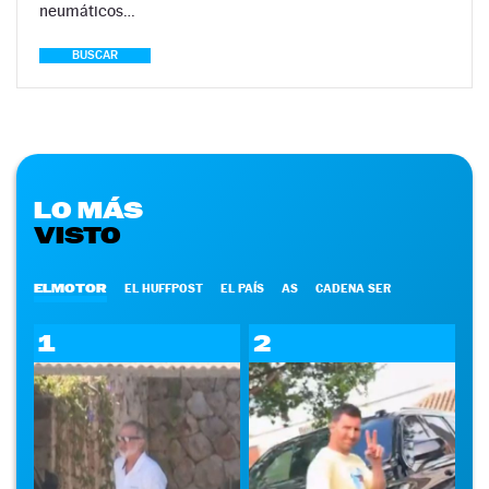
neumáticos…
BUSCAR
LO MÁS
VISTO
ELMOTOR
EL HUFFPOST
EL PAÍS
AS
CADENA SER
1
2