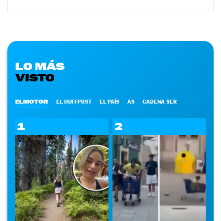
LO MÁS
VISTO
ELMOTOR
EL HUFFPOST
EL PAÍS
AS
CADENA SER
1
2