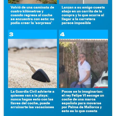
Volvió de una caminata de
Lanzan a su amigo cuesta
cuatro kilómetros y
abajo en un carrito de la
cuando regresa al coche
compra y lo que ocurre al
se encuentra con esto: no
llegar a la carretera
podía creer la 'sorpresa'
parece imposible
3
4
La Guardia Civil advierte a
Pocos se lo imaginarían:
quienes van a la playa:
el rey Felipe VI escoge un
nunca hagas esto con las
coche de una marca
llaves del coche, puede
española para moverse
arruinarte las vacaciones
por Palma de Mallorca y
esto es lo que cuesta