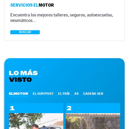
SERVICIOS EL
MOTOR
Encuentra los mejores talleres, seguros, autoescuelas,
neumáticos…
BUSCAR
LO MÁS
VISTO
ELMOTOR
EL HUFFPOST
EL PAÍS
AS
CADENA SER
1
2