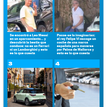
Se encontró a Leo Messi
Pocos se lo imaginarían:
en un aparcamiento... y
el rey Felipe VI escoge un
descubrió la bestia que
coche de una marca
conduce: no es un Ferrari
española para moverse
ni un Lamborghini y esto
por Palma de Mallorca y
es lo que cuesta
esto es lo que cuesta
3
4