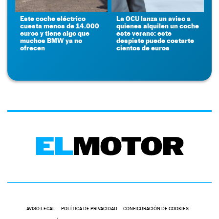
Este coche eléctrico
La OCU lanza un aviso a
cuesta menos de 14.000
quienes alquilen un coche
euros y tiene algo que
este verano: este
muchos BMW ya no
despiste puede costarte
ofrecen
cientos de euros
AVISO LEGAL
POLÍTICA DE PRIVACIDAD
CONFIGURACIÓN DE COOKIES