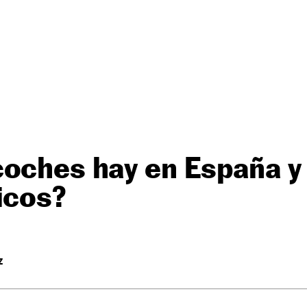
coches hay en España y
icos?
Z