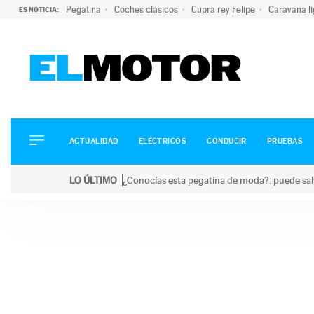
Pegatina
Coches clásicos
Cupra rey Felipe
Caravana l
ES NOTICIA:
ACTUALIDAD
ELÉCTRICOS
CONDUCIR
ACTUALIDAD
ELÉCTRICOS
CONDUCIR
PRUEBAS
PRUEBAS
Saltar
VIRALES
LO ÚLTIMO
¿Conocías esta pegatina de moda?: puede salv
al
PODCAST
LO ÚLTIMO
¿Conocías esta pegatina de moda?: puede salvar tu
contenido
MOTOS
TECNOLOGÍA
SUPERCOCHES
MOTORTV
PREMIOS
SERVICIOS