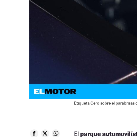
Etiqueta Cero sobre el parabrisas 
El
parque automovilís