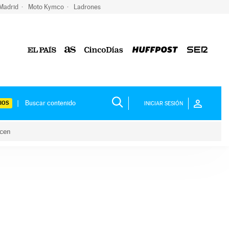
 Madrid
Moto Kymco
Ladrones
IOS
INICIAR SESIÓN
acen
lo hacen