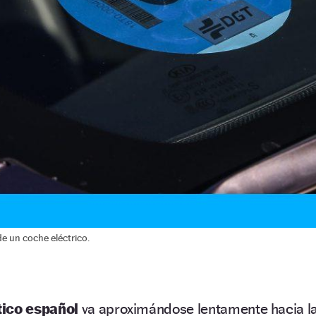
de un coche eléctrico.
tico español
va aproximándose lentamente hacia l