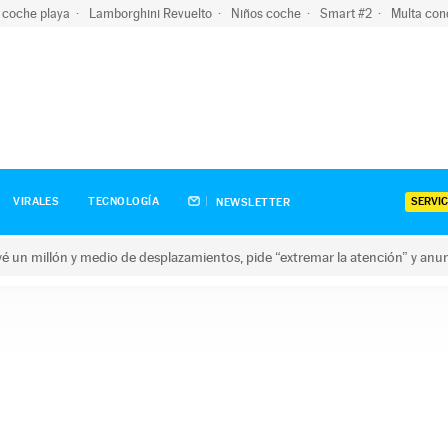
 coche playa
Lamborghini Revuelto
Niños coche
Smart #2
Multa con
SERVIC
VIRALES
TECNOLOGÍA
NEWSLETTER
revé un millón y medio de desplazamientos, pide “extremar la atención” y anu
n millón y medio de desplazamientos, pide “extremar la atención”