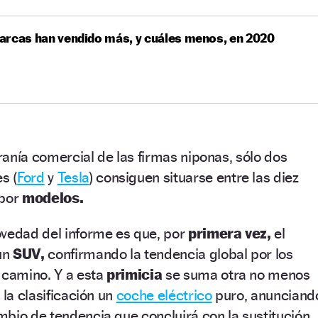
arcas han vendido más, y cuáles menos, en 2020
iranía comercial de las firmas niponas, sólo dos
s (
Ford
y
Tesla
) consiguen situarse entre las diez
 por
modelos.
ovedad del informe es que, por
primera vez,
el
un
SUV,
confirmando la tendencia global por los
 camino. Y a esta
primicia
se suma otra no menos
 la clasificación un
coche eléctrico
puro, anunciand
bio de tendencia que concluirá con la sustitución