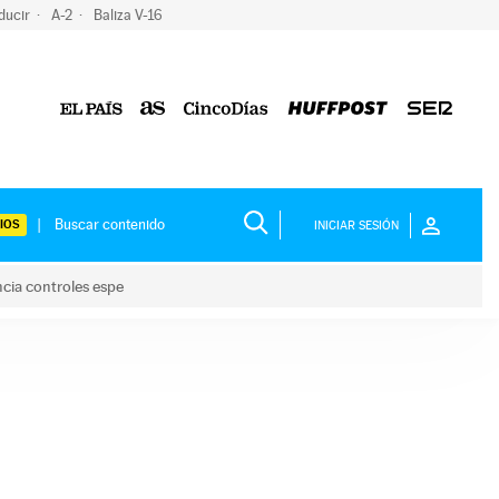
ducir
A-2
Baliza V-16
IOS
INICIAR SESIÓN
ncia controles espe
 y anuncia controles espe