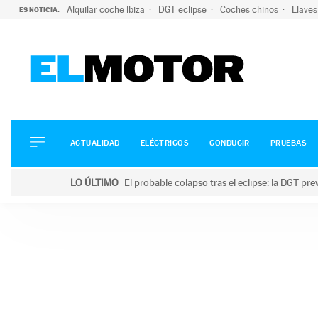
Alquilar coche Ibiza
DGT eclipse
Coches chinos
Llaves
ES NOTICIA:
ACTUALIDAD
ELÉCTRICOS
CONDUCIR
ACTUALIDAD
ELÉCTRICOS
CONDUCIR
PRUEBAS
PRUEBAS
Saltar
VIRALES
LO ÚLTIMO
El probable colapso tras el eclipse: la DGT p
al
PODCAST
LO ÚLTIMO
El probable colapso tras el eclipse: la DGT prevé u
contenido
MOTOS
TECNOLOGÍA
SUPERCOCHES
MOTORTV
PREMIOS
SERVICIOS