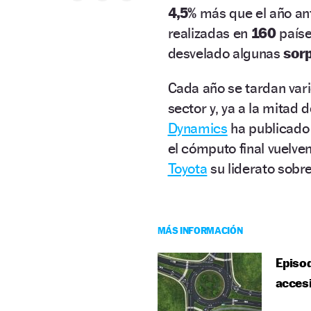
4,5%
más que el año ant
realizadas en
160
paíse
desvelado algunas
sor
Cada año se tardan vari
sector y, ya a la mitad 
Dynamics
ha publicado 
el cómputo final vuelve
Toyota
su liderato sobr
MÁS INFORMACIÓN
Episod
accesi