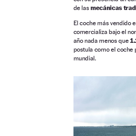
de las
mecánicas trad
El coche más vendido e
comercializa bajo el n
año nada menos que
1
postula como el coche 
mundial.